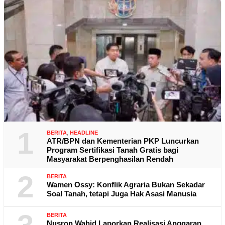
1
BERITA
,
HEADLINE
ATR/BPN dan Kementerian PKP Luncurkan
Program Sertifikasi Tanah Gratis bagi
Masyarakat Berpenghasilan Rendah
2
BERITA
Wamen Ossy: Konflik Agraria Bukan Sekadar
Soal Tanah, tetapi Juga Hak Asasi Manusia
BERITA
Nusron Wahid Laporkan Realisasi Anggaran