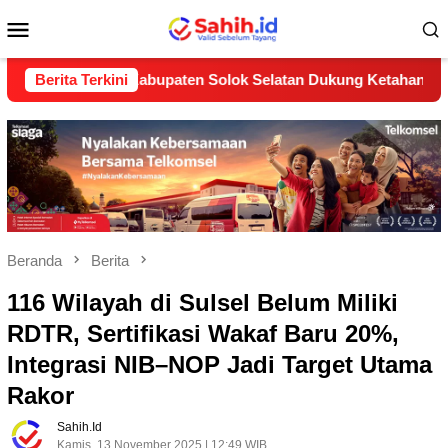
Loncat
Menu
ke
konten
Mobile
2B) Kabupaten Solok Selatan Dukung Ketahanan Pangan Nasion
Berita Terkini
Beranda
Berita
116 Wilayah di Sulsel Belum Miliki
RDTR, Sertifikasi Wakaf Baru 20%,
Integrasi NIB–NOP Jadi Target Utama
Rakor
Sahih.id
Kamis, 13 November 2025 | 12:49 WIB