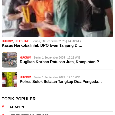
HUKRIM
,
HEADLINE
Selasa, 30 Desember 2025 | 14:20 WIB
Kasus Narkoba Inhil: DPO Iwan Tanjung Di…
HUKRIM
Senin, 1 September 2025 | 12:23 WIB
Rugikan Korban Ratusan Juta, Komplotan P…
HUKRIM
Senin, 1 September 2025 | 12:15 WIB
Polres Solok Selatan Tangkap Dua Pengeda…
TOPIK POPULER
ATR-BPN