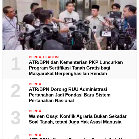
1
BERITA
,
HEADLINE
ATR/BPN dan Kementerian PKP Luncurkan
Program Sertifikasi Tanah Gratis bagi
Masyarakat Berpenghasilan Rendah
2
BERITA
ATR/BPN Dorong RUU Administrasi
Pertanahan Jadi Fondasi Baru Sistem
Pertanahan Nasional
3
BERITA
Wamen Ossy: Konflik Agraria Bukan Sekadar
Soal Tanah, tetapi Juga Hak Asasi Manusia
BERITA