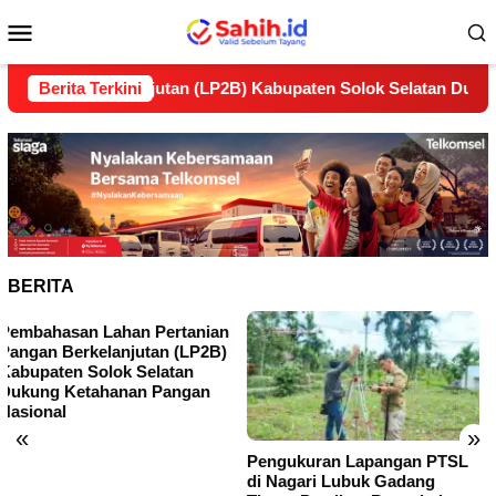
Loncat
Menu
ke
konten
Mobile
an Berkelanjutan (LP2B) Kabupaten Solok Selatan Dukung Ket
Berita Terkini
BERITA
«
»
Pengukuran Lapangan PTSL
Peninjauan Lapangan
di Nagari Lubuk Gadang
Pertimbangan Teknis