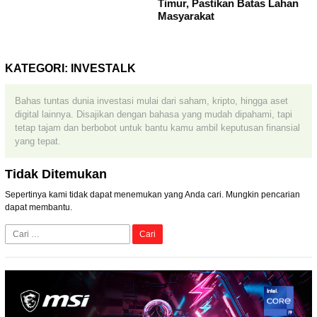
Timur, Pastikan Batas Lahan
Pertanahan di Nagari Lubuk
Masyarakat
Gadang Selatan Jamin
Kepastian Hukum
KATEGORI:
INVESTALK
Bahas tuntas dunia investasi mulai dari saham, kripto, hingga aset
digital lainnya. Disajikan dengan bahasa yang mudah dipahami, tapi
tetap tajam dan berbobot untuk bantu kamu ambil keputusan finansial
yang tepat.
Tidak Ditemukan
Sepertinya kami tidak dapat menemukan yang Anda cari. Mungkin pencarian
dapat membantu.
Cari
untuk: