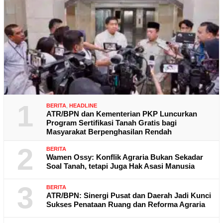
1
BERITA
,
HEADLINE
ATR/BPN dan Kementerian PKP Luncurkan
Program Sertifikasi Tanah Gratis bagi
Masyarakat Berpenghasilan Rendah
2
BERITA
Wamen Ossy: Konflik Agraria Bukan Sekadar
Soal Tanah, tetapi Juga Hak Asasi Manusia
3
BERITA
ATR/BPN: Sinergi Pusat dan Daerah Jadi Kunci
Sukses Penataan Ruang dan Reforma Agraria