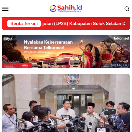
Loncat
Menu
ke
konten
Mobile
Berkelanjutan (LP2B) Kabupaten Solok Selatan Dukung Ketaha
Berita Terkini