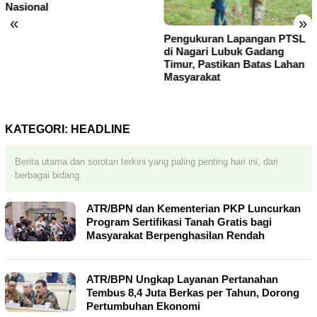
«
»
Pengukuran Lapangan PTSL
Peninjauan Lapangan
di Nagari Lubuk Gadang
Pertimbangan Teknis
Timur, Pastikan Batas Lahan
Pertanahan di Nagari Lubuk
Masyarakat
Gadang Selatan Jamin
Kepastian Hukum
KATEGORI:
HEADLINE
Berita utama dan sorotan terkini yang paling penting hari ini, dari
berbagai bidang.
ATR/BPN dan Kementerian PKP Luncurkan
Program Sertifikasi Tanah Gratis bagi
Masyarakat Berpenghasilan Rendah
ATR/BPN Ungkap Layanan Pertanahan
Tembus 8,4 Juta Berkas per Tahun, Dorong
Pertumbuhan Ekonomi