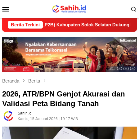
Loncat
Menu
ke
konten
Mobile
utan (LP2B) Kabupaten Solok Selatan Dukung Ketahanan Panga
Berita Terkini
Beranda
Berita
2026, ATR/BPN Genjot Akurasi dan
Validasi Peta Bidang Tanah
Sahih.id
Kamis, 15 Januari 2026 | 19:17 WIB