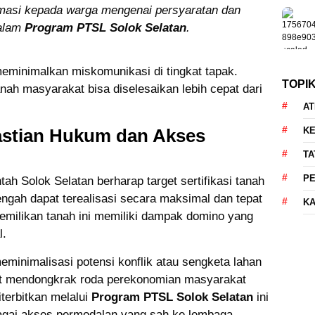
asi kepada warga mengenai persyaratan dan
dalam
Program PTSL Solok Selatan
.
eminimalkan miskomunikasi di tingkat tapak.
TOPI
tanah masyarakat bisa diselesaikan lebih cepat dari
AT
KE
stian Hukum dan Akses
TA
P
antah Solok Selatan berharap target sertifikasi tanah
ngah dapat terealisasi secara maksimal dan tepat
KA
emilikan tanah ini memiliki dampak domino yang
l.
minimalisasi potensi konflik atau sengketa lahan
apat mendongkrak roda perekonomian masyarakat
iterbitkan melalui
Program PTSL Solok Selatan
ini
agai akses permodalan yang sah ke lembaga