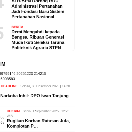
4
ATR/BPN Dorong RUU
Administrasi Pertanahan
Jadi Fondasi Baru Sistem
Pertanahan Nasional
5
BERITA
Demi Mengabdi kepada
Bangsa, Ribuan Generasi
Muda Ikuti Seleksi Taruna
Politeknik Agraria STPN
IM
,
HEADLINE
Selasa, 30 Desember 2025 | 14:20
Narkoba Inhil: DPO Iwan Tanjung
HUKRIM
Senin, 1 September 2025 | 12:23
WIB
Rugikan Korban Ratusan Juta,
Komplotan P…