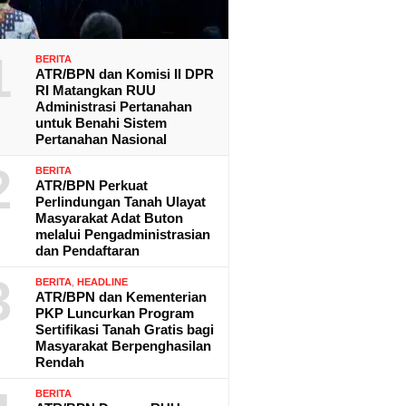
1
BERITA
ATR/BPN dan Komisi II DPR
RI Matangkan RUU
Administrasi Pertanahan
untuk Benahi Sistem
Pertanahan Nasional
2
BERITA
ATR/BPN Perkuat
Perlindungan Tanah Ulayat
Masyarakat Adat Buton
melalui Pengadministrasian
dan Pendaftaran
3
BERITA
,
HEADLINE
ATR/BPN dan Kementerian
PKP Luncurkan Program
Sertifikasi Tanah Gratis bagi
Masyarakat Berpenghasilan
Rendah
BERITA