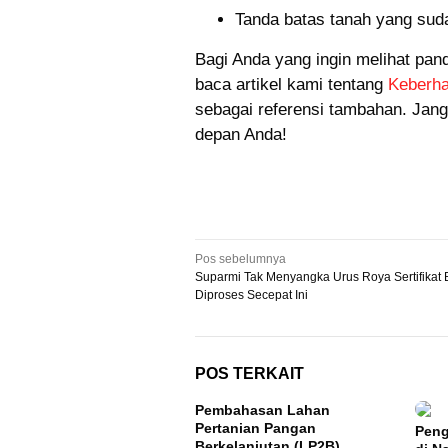
Tanda batas tanah yang sud
Bagi Anda yang ingin melihat pan
baca artikel kami tentang
Keberha
sebagai referensi tambahan. Jan
depan Anda!
Navigasi
Pos sebelumnya
Suparmi Tak Menyangka Urus Roya Sertifikat 
pos
Diproses Secepat Ini
POS TERKAIT
Pembahasan Lahan
Pertanian Pangan
Peng
Berkelanjutan (LP2B)