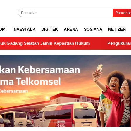
Pencaria
OMI
INVESTALK
DIGITEK
ARENA
SOSIANA
NETIZEN
atan Jamin Kepastian Hukum
Pengukuran Lapangan PTS