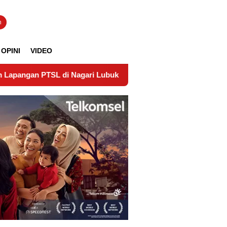
n
OPINI
VIDEO
L di Nagari Lubuk Gadang Timur Wujudkan Kepastian Hukum T