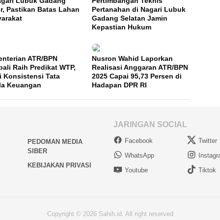
agari Lubuk Gadang
Pertimbangan Teknis
r, Pastikan Batas Lahan
Pertanahan di Nagari Lubuk
arakat
Gadang Selatan Jamin
Kepastian Hukum
nterian ATR/BPN
Nusron Wahid Laporkan
ali Raih Predikat WTP,
Realisasi Anggaran ATR/BPN
i Konsistensi Tata
2025 Capai 95,73 Persen di
la Keuangan
Hadapan DPR RI
JARINGAN SOCIAL
Facebook
Twitter
PEDOMAN MEDIA
SIBER
WhatsApp
Instag
KEBIJAKAN PRIVASI
Youtube
Tiktok
Copyright © 2026 Sahih.id. All right reserved