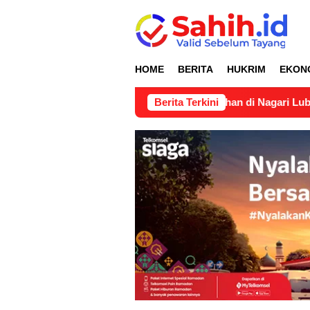
Loncat
ke
konten
HOME
BERITA
HUKRIM
EKON
n Pertimbangan Teknis Pertanahan di Nagari Lubuk Gadang Sel
Berita Terkini