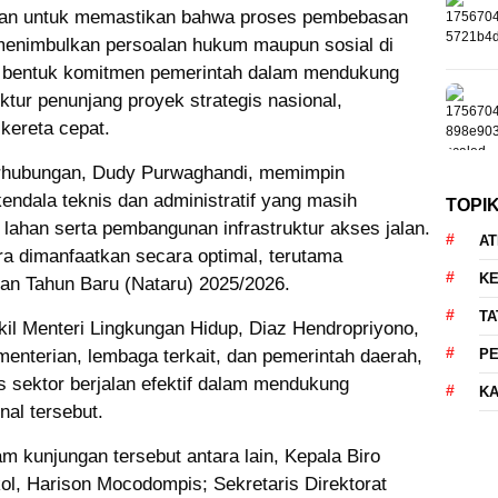
juan untuk memastikan bahwa proses pembebasan
k menimbulkan persoalan hukum maupun sosial di
n bentuk komitmen pemerintah dalam mendukung
ktur penunjang proyek strategis nasional,
kereta cepat.
erhubungan, Dudy Purwaghandi, memimpin
ndala teknis dan administratif yang masih
TOPI
han serta pembangunan infrastruktur akses jalan.
AT
era dimanfaatkan secara optimal, terutama
KE
an Tahun Baru (Nataru) 2025/2026.
TA
il Menteri Lingkungan Hidup, Diaz Hendropriyono,
menterian, lembaga terkait, dan pemerintah daerah,
P
s sektor berjalan efektif dalam mendukung
KA
nal tersebut.
 kunjungan tersebut antara lain, Kepala Biro
l, Harison Mocodompis; Sekretaris Direktorat