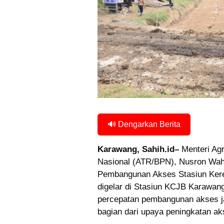
🔊 Dengarkan Berita
Karawang, Sahih.id–
Menteri Agr
Nasional (ATR/BPN), Nusron Wahi
Pembangunan Akses Stasiun Ker
digelar di Stasiun KCJB Karawan
percepatan pembangunan akses j
bagian dari upaya peningkatan akse