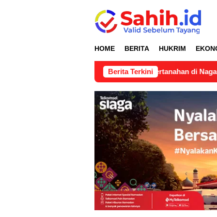
Loncat
ke
konten
HOME
BERITA
HUKRIM
EKON
apangan Pertimbangan Teknis Pertanahan di Nagari Lubuk Gada
Berita Terkini