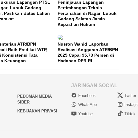
ukuran Lapangan PTSL
Peninjauan Lapangan
agari Lubuk Gadang
Pertimbangan Teknis
r, Pastikan Batas Lahan
Pertanahan di Nagari Lubuk
arakat
Gadang Selatan Jamin
Kepastian Hukum
nterian ATR/BPN
Nusron Wahid Laporkan
ali Raih Predikat WTP,
Realisasi Anggaran ATR/BPN
i Konsistensi Tata
2025 Capai 95,73 Persen di
la Keuangan
Hadapan DPR RI
JARINGAN SOCIAL
Facebook
Twitter
PEDOMAN MEDIA
SIBER
WhatsApp
Instag
KEBIJAKAN PRIVASI
Youtube
Tiktok