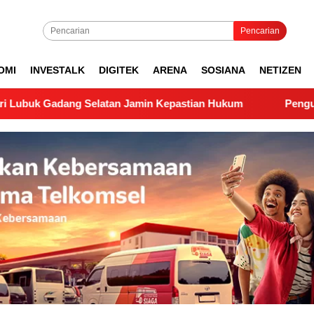
Pencarian
OMI
INVESTALK
DIGITEK
ARENA
SOSIANA
NETIZEN
ng Selatan Jamin Kepastian Hukum
Pengukuran Lapanga