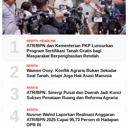
1
BERITA
,
HEADLINE
ATR/BPN dan Kementerian PKP Luncurkan
Program Sertifikasi Tanah Gratis bagi
Masyarakat Berpenghasilan Rendah
2
BERITA
Wamen Ossy: Konflik Agraria Bukan Sekadar
Soal Tanah, tetapi Juga Hak Asasi Manusia
3
BERITA
ATR/BPN: Sinergi Pusat dan Daerah Jadi Kunci
Sukses Penataan Ruang dan Reforma Agraria
4
BERITA
Nusron Wahid Laporkan Realisasi Anggaran
ATR/BPN 2025 Capai 95,73 Persen di Hadapan
DPR RI