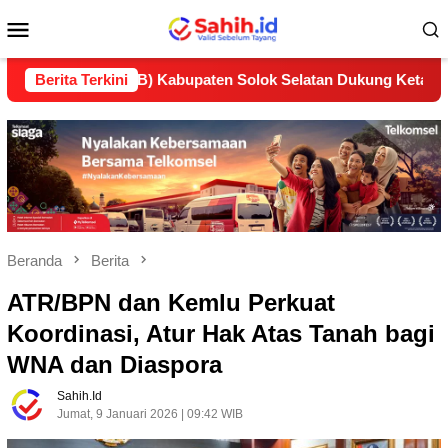
Loncat
Menu
ke
konten
Mobile
n (LP2B) Kabupaten Solok Selatan Dukung Ketahanan Pangan N
Berita Terkini
Beranda
Berita
ATR/BPN dan Kemlu Perkuat
Koordinasi, Atur Hak Atas Tanah bagi
WNA dan Diaspora
Sahih.id
Jumat, 9 Januari 2026 | 09:42 WIB