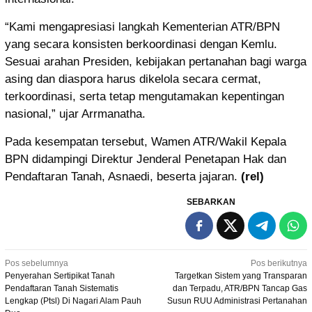
“Kami mengapresiasi langkah Kementerian ATR/BPN
yang secara konsisten berkoordinasi dengan Kemlu.
Sesuai arahan Presiden, kebijakan pertanahan bagi warga
asing dan diaspora harus dikelola secara cermat,
terkoordinasi, serta tetap mengutamakan kepentingan
nasional,” ujar Arrmanatha.
Pada kesempatan tersebut, Wamen ATR/Wakil Kepala
BPN didampingi Direktur Jenderal Penetapan Hak dan
Pendaftaran Tanah, Asnaedi, beserta jajaran.
(rel)
SEBARKAN
Navigasi
Pos sebelumnya
Pos berikutnya
Penyerahan Sertipikat Tanah
Targetkan Sistem yang Transparan
pos
Pendaftaran Tanah Sistematis
dan Terpadu, ATR/BPN Tancap Gas
Lengkap (Ptsl) Di Nagari Alam Pauh
Susun RUU Administrasi Pertanahan