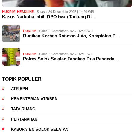
HUKRIM
,
HEADLINE
Selasa, 30 Desember 2025 | 14:20 WIB
Kasus Narkoba Inhil: DPO Iwan Tanjung Di…
HUKRIM
Senin, 1 September 2025 | 12:23 WIB
Rugikan Korban Ratusan Juta, Komplotan P…
HUKRIM
Senin, 1 September 2025 | 12:15 WIB
Polres Solok Selatan Tangkap Dua Pengeda…
TOPIK POPULER
ATR-BPN
KEMENTERIAN ATR/BPN
TATA RUANG
PERTANAHAN
KABUPATEN SOLOK SELATAN