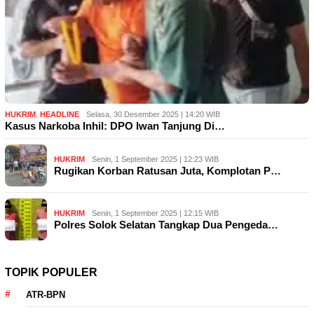
HUKRIM
,
HEADLINE
Selasa, 30 Desember 2025 | 14:20 WIB
Kasus Narkoba Inhil: DPO Iwan Tanjung Di…
HUKRIM
Senin, 1 September 2025 | 12:23 WIB
Rugikan Korban Ratusan Juta, Komplotan P…
HUKRIM
Senin, 1 September 2025 | 12:15 WIB
Polres Solok Selatan Tangkap Dua Pengeda…
TOPIK POPULER
ATR-BPN