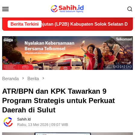
Loncat
Menu
ke
konten
Mobile
rkelanjutan (LP2B) Kabupaten Solok Selatan Dukung Ketahana
Berita Terkini
Beranda
Berita
ATR/BPN dan KPK Tawarkan 9
Program Strategis untuk Perkuat
Daerah di Sulut
Sahih.id
Rabu, 13 Mei 2026 | 09:07 WIB