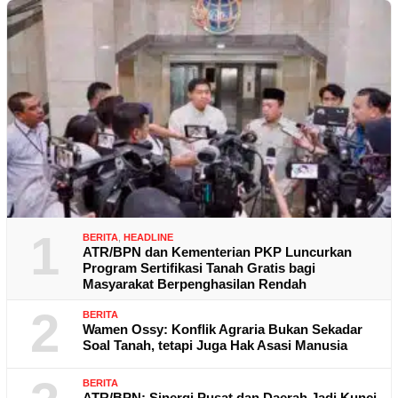
1
BERITA
,
HEADLINE
ATR/BPN dan Kementerian PKP Luncurkan
Program Sertifikasi Tanah Gratis bagi
Masyarakat Berpenghasilan Rendah
2
BERITA
Wamen Ossy: Konflik Agraria Bukan Sekadar
Soal Tanah, tetapi Juga Hak Asasi Manusia
BERITA
ATR/BPN: Sinergi Pusat dan Daerah Jadi Kunci