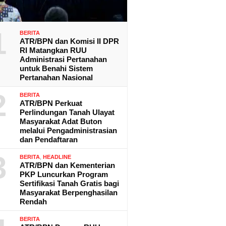
1
BERITA
ATR/BPN dan Komisi II DPR
RI Matangkan RUU
Administrasi Pertanahan
untuk Benahi Sistem
Pertanahan Nasional
2
BERITA
ATR/BPN Perkuat
Perlindungan Tanah Ulayat
Masyarakat Adat Buton
melalui Pengadministrasian
dan Pendaftaran
3
BERITA
,
HEADLINE
ATR/BPN dan Kementerian
PKP Luncurkan Program
Sertifikasi Tanah Gratis bagi
Masyarakat Berpenghasilan
Rendah
BERITA