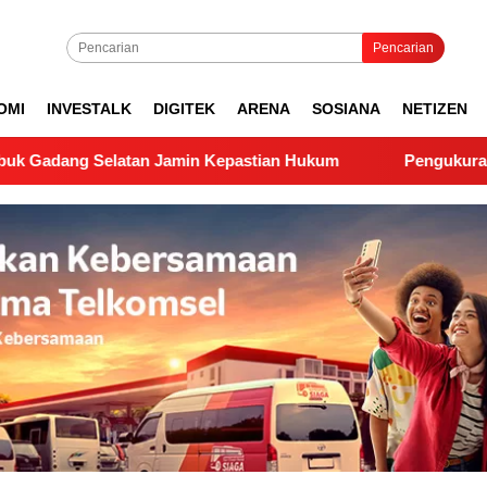
Pencarian
OMI
INVESTALK
DIGITEK
ARENA
SOSIANA
NETIZEN
atan Jamin Kepastian Hukum
Pengukuran Lapangan PTS