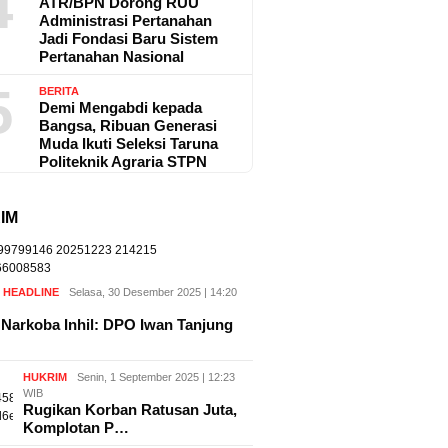
4
ATR/BPN Dorong RUU
Administrasi Pertanahan
Jadi Fondasi Baru Sistem
Pertanahan Nasional
5
BERITA
Demi Mengabdi kepada
Bangsa, Ribuan Generasi
Muda Ikuti Seleksi Taruna
Politeknik Agraria STPN
IM
,
HEADLINE
Selasa, 30 Desember 2025 | 14:20
Narkoba Inhil: DPO Iwan Tanjung
HUKRIM
Senin, 1 September 2025 | 12:23
WIB
Rugikan Korban Ratusan Juta,
Komplotan P…