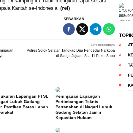
g. Di samping itu, hadir mengikuti rapat secara
epala Kantah se-Indonesia.
(rel)
SEBARKAN
TOPI
AT
Pos berikutnya
ninjauan
Polres Solok Selatan Tangkap Dua Pengedar Narkoba
KE
yat
di Sangir Jujuan, Sita 11 Paket Sabu
TA
P
KA
ukuran Lapangan PTSL
Peninjauan Lapangan
agari Lubuk Gadang
Pertimbangan Teknis
r, Pastikan Batas Lahan
Pertanahan di Nagari Lubuk
arakat
Gadang Selatan Jamin
Kepastian Hukum