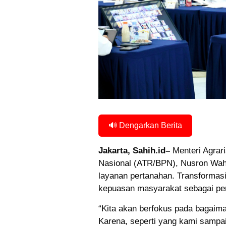
🔊 Dengarkan Berita
Jakarta, Sahih.id–
Menteri Agrar
Nasional (ATR/BPN), Nusron Wah
layanan pertanahan. Transformasi
kepuasan masyarakat sebagai pe
“Kita akan berfokus pada bagaim
Karena, seperti yang kami sampa