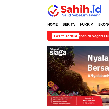
Loncat
ke
konten
HOME
BERITA
HUKRIM
EKON
n Pertimbangan Teknis Pertanahan di Nagari Lubuk Gadang Sel
Berita Terkini