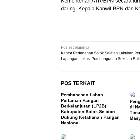
Kementerian ATR/BPN secara lurin
daring, Kepala Kanwil BPN dan K
Navigasi
Pos sebelumnya
Kantor Pertanahan Solok Selatan Lakukan Pe
pos
Lapangan Lokasi Pembangunan Sekolah Rak
POS TERKAIT
Pembahasan Lahan
Pertanian Pangan
Peng
Berkelanjutan (LP2B)
di N
Kabupaten Solok Selatan
Timu
Dukung Ketahanan Pangan
Masy
Nasional