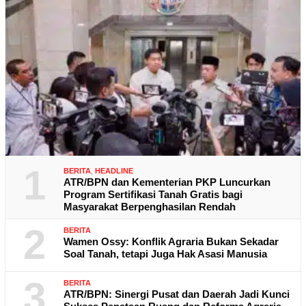
1
BERITA
,
HEADLINE
ATR/BPN dan Kementerian PKP Luncurkan
Program Sertifikasi Tanah Gratis bagi
Masyarakat Berpenghasilan Rendah
2
BERITA
Wamen Ossy: Konflik Agraria Bukan Sekadar
Soal Tanah, tetapi Juga Hak Asasi Manusia
3
BERITA
ATR/BPN: Sinergi Pusat dan Daerah Jadi Kunci