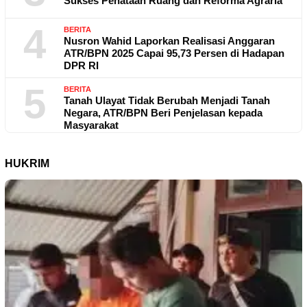
Sukses Penataan Ruang dan Reforma Agraria
4
BERITA
Nusron Wahid Laporkan Realisasi Anggaran
ATR/BPN 2025 Capai 95,73 Persen di Hadapan
DPR RI
5
BERITA
Tanah Ulayat Tidak Berubah Menjadi Tanah
Negara, ATR/BPN Beri Penjelasan kepada
Masyarakat
HUKRIM