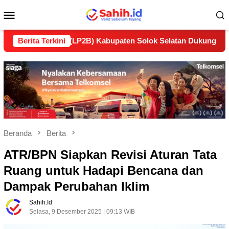
Loncat
Menu
ke
konten
Mobile
njutan (LP2B) Kabupaten Solok Selatan Dukung Ketahanan Pan
Berita Terkini
Beranda
Berita
ATR/BPN Siapkan Revisi Aturan Tata
Ruang untuk Hadapi Bencana dan
Dampak Perubahan Iklim
Sahih.id
Selasa, 9 Desember 2025 | 09:13 WIB