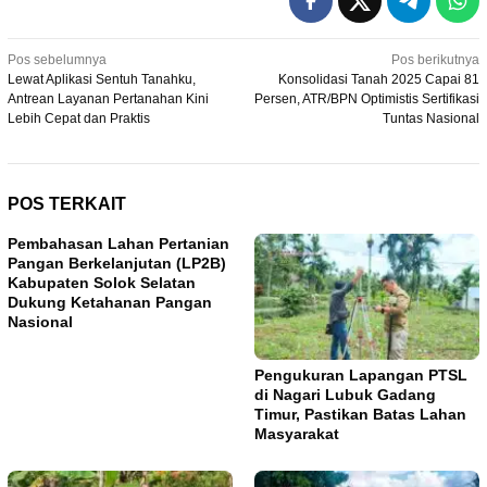
Navigasi
Pos sebelumnya
Pos berikutnya
Lewat Aplikasi Sentuh Tanahku,
Konsolidasi Tanah 2025 Capai 81
pos
Antrean Layanan Pertanahan Kini
Persen, ATR/BPN Optimistis Sertifikasi
Lebih Cepat dan Praktis
Tuntas Nasional
POS TERKAIT
Pembahasan Lahan Pertanian
Pangan Berkelanjutan (LP2B)
Kabupaten Solok Selatan
Dukung Ketahanan Pangan
Nasional
Pengukuran Lapangan PTSL
di Nagari Lubuk Gadang
Timur, Pastikan Batas Lahan
Masyarakat