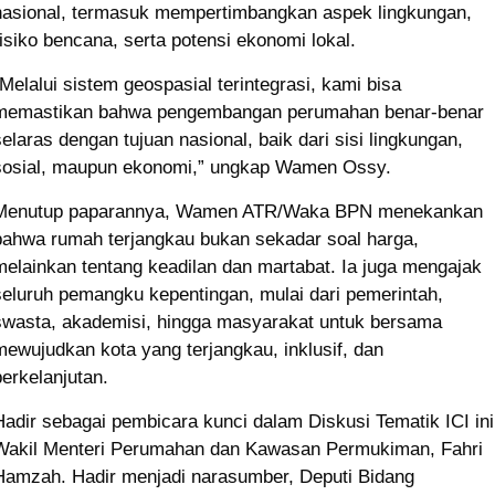
nasional, termasuk mempertimbangkan aspek lingkungan,
risiko bencana, serta potensi ekonomi lokal.
“Melalui sistem geospasial terintegrasi, kami bisa
memastikan bahwa pengembangan perumahan benar-benar
selaras dengan tujuan nasional, baik dari sisi lingkungan,
sosial, maupun ekonomi,” ungkap Wamen Ossy.
Menutup paparannya, Wamen ATR/Waka BPN menekankan
bahwa rumah terjangkau bukan sekadar soal harga,
melainkan tentang keadilan dan martabat. Ia juga mengajak
seluruh pemangku kepentingan, mulai dari pemerintah,
swasta, akademisi, hingga masyarakat untuk bersama
mewujudkan kota yang terjangkau, inklusif, dan
berkelanjutan.
Hadir sebagai pembicara kunci dalam Diskusi Tematik ICI ini
Wakil Menteri Perumahan dan Kawasan Permukiman, Fahri
Hamzah. Hadir menjadi narasumber, Deputi Bidang