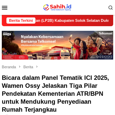
Loncat
Menu
ke
konten
Mobile
anjutan (LP2B) Kabupaten Solok Selatan Dukung Ketahanan Pa
Berita Terkini
Beranda
Berita
Bicara dalam Panel Tematik ICI 2025,
Wamen Ossy Jelaskan Tiga Pilar
Pendekatan Kementerian ATR/BPN
untuk Mendukung Penyediaan
Rumah Terjangkau