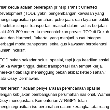
Pilar kedua adalah penerapan prinsip Transit Oriented
Development (TOD), yakni pengembangan kawasan yang
mengintegrasikan perumahan, pekerjaan, dan layanan publik
di sekitar simpul transportasi massal dalam radius berjalan
kaki 400–800 meter. Ia mencontohkan proyek TOD di Dukuh
Atas dan Harmoni, Jakarta, yang menjadi pusat integrasi
berbagai moda transportasi sekaligus kawasan berorientasi
unian inklusif.
“TOD bukan sekadar solusi spasial, tapi juga keadilan sosial
Ketika warga tinggal dekat transportasi dan tempat kerja,
mereka tidak lagi menanggung beban akibat keterpisahan,”
kata Ossy Dermawan.
Pilar terakhir adalah penyelarasan perencanaan spasial
dengan kebijakan pembangunan perumahan nasional. Wame
Ossy menegaskan, Kementerian ATR/BPN telah
mengintegrasikan isu perumahan dalam kerangka tata ruang