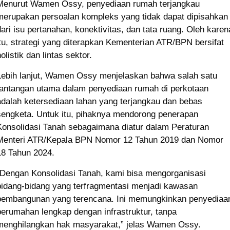
Menurut Wamen Ossy, penyediaan rumah terjangkau
merupakan persoalan kompleks yang tidak dapat dipisahkan
dari isu pertanahan, konektivitas, dan tata ruang. Oleh karen
itu, strategi yang diterapkan Kementerian ATR/BPN bersifat
olistik dan lintas sektor.
Lebih lanjut, Wamen Ossy menjelaskan bahwa salah satu
tantangan utama dalam penyediaan rumah di perkotaan
adalah ketersediaan lahan yang terjangkau dan bebas
sengketa. Untuk itu, pihaknya mendorong penerapan
Konsolidasi Tanah sebagaimana diatur dalam Peraturan
Menteri ATR/Kepala BPN Nomor 12 Tahun 2019 dan Nomor
18 Tahun 2024.
“Dengan Konsolidasi Tanah, kami bisa mengorganisasi
bidang-bidang yang terfragmentasi menjadi kawasan
pembangunan yang terencana. Ini memungkinkan penyediaa
perumahan lengkap dengan infrastruktur, tanpa
menghilangkan hak masyarakat,” jelas Wamen Ossy.