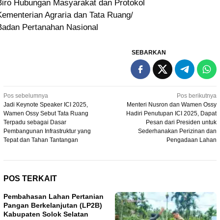
Biro Hubungan Masyarakat dan Protokol
Kementerian Agraria dan Tata Ruang/
Badan Pertanahan Nasional
SEBARKAN
Navigasi
Pos sebelumnya
Pos berikutnya
Jadi Keynote Speaker ICI 2025,
Menteri Nusron dan Wamen Ossy
pos
Wamen Ossy Sebut Tata Ruang
Hadiri Penutupan ICI 2025, Dapat
Terpadu sebagai Dasar
Pesan dari Presiden untuk
Pembangunan Infrastruktur yang
Sederhanakan Perizinan dan
Tepat dan Tahan Tantangan
Pengadaan Lahan
POS TERKAIT
Pembahasan Lahan Pertanian
Pangan Berkelanjutan (LP2B)
Kabupaten Solok Selatan