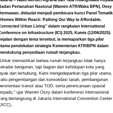
Badan Pertanahan Nasional (Wamen ATR/Waka BPN), Ossy
Dermawan, didaulat menjadi pembicara kunci Panel Tematik
“Homes Within Reach: Pathing Our Way to Affordable,
Connected Urban Living” dalam rangkaian International
Conference on Infrastructure (ICI) 2025, Kamis (12/06/2025).
Sejalan dengan tema tersebut, ia memaparkan tiga pilar
utama pendekatan strategis Kementerian ATR/BPN dalam
mendukung penyediaan rumah terjangkau.
“Untuk memastikan bahwa rumah terjangkau tidak hanya
sekadar bangunan, tapi bagian dari kehidupan kota yang
layak dan terhubung. Kami mengedepankan tiga pilar utama,
yaitu pengembangan dan konsolidasi tanah, pembangunan
berorientasi transit atau TOD, serta perencanaan spasial
terpadu,” ujar Wamen Ossy dalam konferensi internasional
yang berlangsung di Jakarta International Convention Center
(JICC).