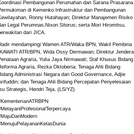
Koordinasi Pembangunan Perumahan dan Sarana Prasarana
Permukiman di Kemenko Infrastruktur dan Pembangunan
Kewilayahan, Ronny Hutahayan; Direktur Manajemen Risiko
dan Legal Perumnas,Nixon Sitorus; serta Mori Hiromitsu,
perwakilan dari JICA.
Hadir mendampingi Wamen ATR/Waka BPN, Wakil Pembina
IKAWATI ATR/BPN, Wida Ossy Dermawan; Direktur Jendera
Penataan Agraria, Yulia Jaya Nirmawati; Staf Khusus Bidang
Reforma Agraria, Rezka Oktoberia; Tenaga Ahli Bidang
Bidang Administrasi Negara dan Good Governance, Adjie
Arifuddin; dan Tenaga Ahli Bidang Percepatan Penyelesaian
Isu Strategis, Hendri Teja. (LS/YZ)
#KementerianATRBPN
#MelayaniProfesionalTerpercaya
#MajuDanModern
#MenujuPelayananKelasDunia