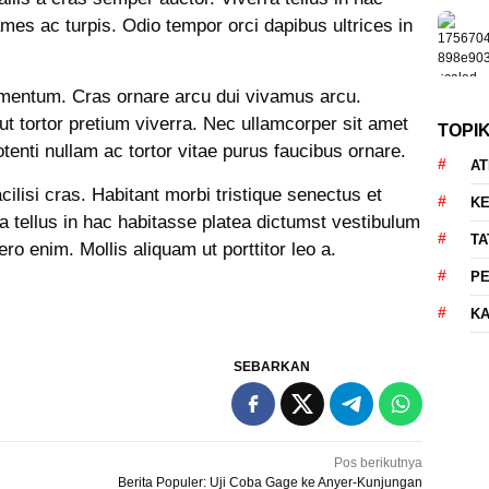
mes ac turpis. Odio tempor orci dapibus ultrices in
lementum. Cras ornare arcu dui vivamus arcu.
 ut tortor pretium viverra. Nec ullamcorper sit amet
TOPI
enti nullam ac tortor vitae purus faucibus ornare.
AT
acilisi cras. Habitant morbi tristique senectus et
KE
 tellus in hac habitasse platea dictumst vestibulum
TA
ro enim. Mollis aliquam ut porttitor leo a.
P
KA
SEBARKAN
Pos berikutnya
Berita Populer: Uji Coba Gage ke Anyer-Kunjungan