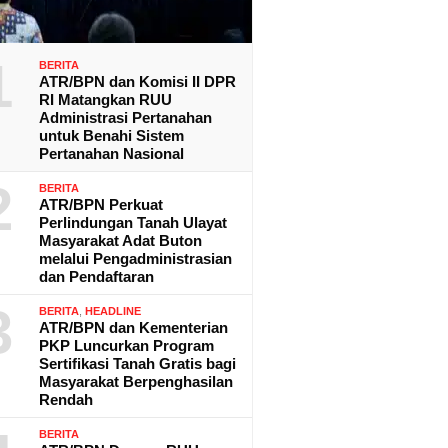
1
BERITA
ATR/BPN dan Komisi II DPR
RI Matangkan RUU
Administrasi Pertanahan
untuk Benahi Sistem
Pertanahan Nasional
2
BERITA
ATR/BPN Perkuat
Perlindungan Tanah Ulayat
Masyarakat Adat Buton
melalui Pengadministrasian
dan Pendaftaran
3
BERITA
,
HEADLINE
ATR/BPN dan Kementerian
PKP Luncurkan Program
Sertifikasi Tanah Gratis bagi
Masyarakat Berpenghasilan
Rendah
BERITA