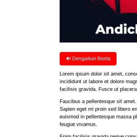
🔊 Dengarkan Berita
Lorem ipsum dolor sit amet, conse
incididunt ut labore et dolore ma
facilisis gravida. Fusce ut placera
Faucibus a pellentesque sit amet.
Sapien eget mi proin sed libero e
euismod in pellentesque massa pla
feugiat vivamus.
Enim facilisis gravida neque conva