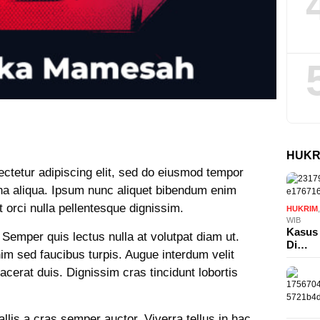
HUKR
ctetur adipiscing elit, sed do eiusmod tempor
gna aliqua. Ipsum nunc aliquet bibendum enim
t orci nulla pellentesque dignissim.
HUKRIM
WIB
Kasus 
 Semper quis lectus nulla at volutpat diam ut.
Di…
nim sed faucibus turpis. Augue interdum velit
cerat duis. Dignissim cras tincidunt lobortis
llis a cras semper auctor. Viverra tellus in hac