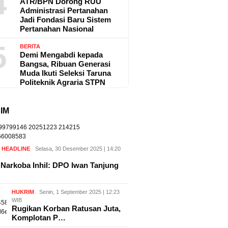
4
ATR/BPN Dorong RUU
Administrasi Pertanahan
Jadi Fondasi Baru Sistem
Pertanahan Nasional
5
BERITA
Demi Mengabdi kepada
Bangsa, Ribuan Generasi
Muda Ikuti Seleksi Taruna
Politeknik Agraria STPN
IM
,
HEADLINE
Selasa, 30 Desember 2025 | 14:20
Narkoba Inhil: DPO Iwan Tanjung
HUKRIM
Senin, 1 September 2025 | 12:23
WIB
Rugikan Korban Ratusan Juta,
Komplotan P…