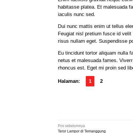
habitasse platea. Et malesuada fa
iaculis nunc sed.
Dui nunc mattis enim ut tellus e
Feugiat nisl pretium fusce id velit
risus nullam eget. Suspendisse pot
Eu tincidunt tortor aliquam nulla f
netus et malesuada fames. Viverra
rhoncus est. Eget mi proin sed libe
Halaman:
1
2
Navigasi
Pos sebelumnya
Teror Lampor di Temanggung