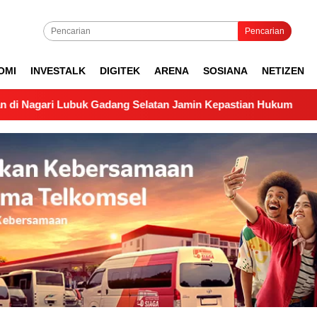
Pencarian
OMI
INVESTALK
DIGITEK
ARENA
SOSIANA
NETIZEN
k Gadang Selatan Jamin Kepastian Hukum
Pengukuran La