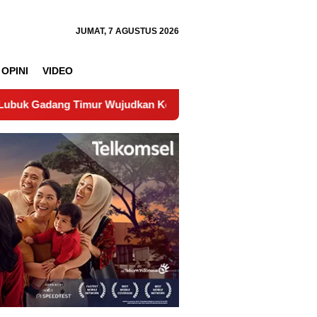
JUMAT, 7 AGUSTUS 2026
OPINI
VIDEO
imur Wujudkan Kepastian Hukum Tanah
Kementerian ATR