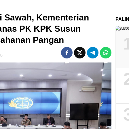
i Sawah, Kementerian
PALI
anas PK KPK Susun
tahanan Pangan
IB