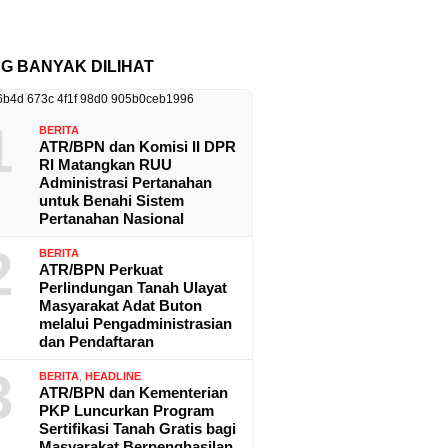
NG BANYAK DILIHAT
1
BERITA
ATR/BPN dan Komisi II DPR
RI Matangkan RUU
Administrasi Pertanahan
untuk Benahi Sistem
Pertanahan Nasional
2
BERITA
ATR/BPN Perkuat
Perlindungan Tanah Ulayat
Masyarakat Adat Buton
melalui Pengadministrasian
dan Pendaftaran
3
BERITA
,
HEADLINE
ATR/BPN dan Kementerian
PKP Luncurkan Program
Sertifikasi Tanah Gratis bagi
Masyarakat Berpenghasilan