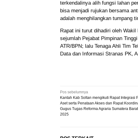
terkendalinya alih fungsi lahan p
bisa menjadi rujukan bersama ant
adalah menghilangkan tumpang ti
Rapat ini turut dihadiri oleh Wa
sejumlah Pejabat Pimpinan Tingg
ATR/BPN; lalu Tenaga Ahli Tim T
Data dan Informasi Stranas PK, 
Navigasi
Pos sebelumnya
Kantah Kab Soltan mengikuti Rapat Integrasi
pos
Aset serta Penataan Akses dan Rapat Koordina
Gugus Tugas Reforma Agraria Sumatera Bara
2025