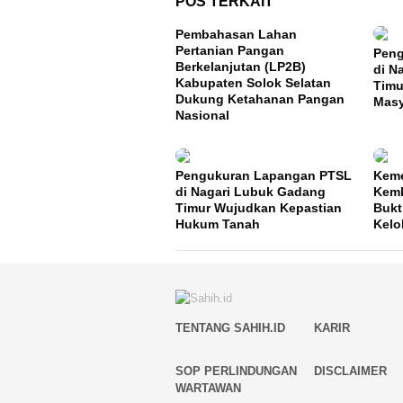
POS TERKAIT
Pembahasan Lahan
Pertanian Pangan
Peng
Berkelanjutan (LP2B)
di N
Kabupaten Solok Selatan
Timu
Dukung Ketahanan Pangan
Masy
Nasional
Pengukuran Lapangan PTSL
Keme
di Nagari Lubuk Gadang
Kemb
Timur Wujudkan Kepastian
Bukt
Hukum Tanah
Kelo
TENTANG SAHIH.ID
KARIR
SOP PERLINDUNGAN
DISCLAIMER
WARTAWAN