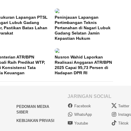
ukuran Lapangan PTSL
Peninjauan Lapangan
agari Lubuk Gadang
Pertimbangan Teknis
r, Pastikan Batas Lahan
Pertanahan di Nagari Lubuk
arakat
Gadang Selatan Jamin
Kepastian Hukum
nterian ATR/BPN
Nusron Wahid Laporkan
ali Raih Predikat WTP,
Realisasi Anggaran ATR/BPN
i Konsistensi Tata
2025 Capai 95,73 Persen di
la Keuangan
Hadapan DPR RI
JARINGAN SOCIAL
Facebook
Twitter
PEDOMAN MEDIA
SIBER
WhatsApp
Instag
KEBIJAKAN PRIVASI
Youtube
Tiktok