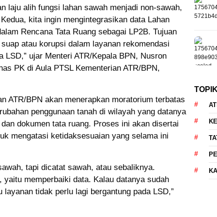
n laju alih fungsi lahan sawah menjadi non-sawah,
Kedua, kita ingin mengintegrasikan data Lahan
dalam Rencana Tata Ruang sebagai LP2B. Tujuan
k suap atau korupsi dalam layanan rekomendasi
a LSD,” ujar Menteri ATR/Kepala BPN, Nusron
anas PK di Aula PTSL Kementerian ATR/BPN,
TOPI
ian ATR/BPN akan menerapkan moratorium terbatas
AT
rubahan penggunaan tanah di wilayah yang datanya
KE
k dan dokumen tata ruang. Proses ini akan disertai
tuk mengatasi ketidaksesuaian yang selama ini
TA
P
awah, tapi dicatat sawah, atau sebaliknya.
KA
, yaitu memperbaiki data. Kalau datanya sudah
 layanan tidak perlu lagi bergantung pada LSD,”