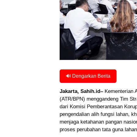
🔊 Dengarkan Berita
Jakarta, Sahih.id–
Kementerian A
(ATR/BPN) menggandeng Tim Stra
dari Komisi Pemberantasan Koru
pengendalian alih fungsi lahan, 
menjaga ketahanan pangan nasiona
proses perubahan tata guna lahan