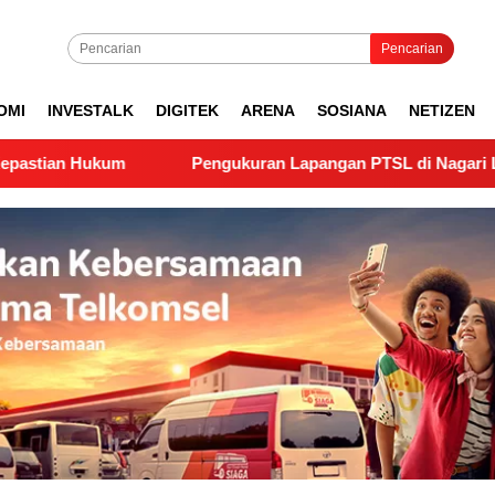
Pencarian
OMI
INVESTALK
DIGITEK
ARENA
SOSIANA
NETIZEN
Pengukuran Lapangan PTSL di Nagari Lubuk Gadang T