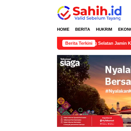
Loncat
ke
konten
HOME
BERITA
HUKRIM
EKON
nahan di Nagari Lubuk Gadang Selatan Jamin Kepastian Hukum
Berita Terkini