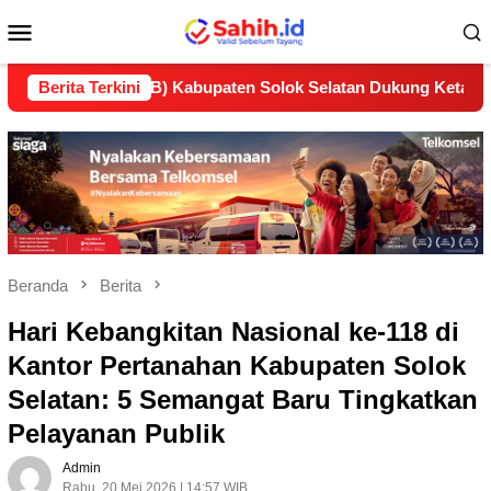
Loncat
Menu
ke
konten
Mobile
n (LP2B) Kabupaten Solok Selatan Dukung Ketahanan Pangan N
Berita Terkini
Beranda
Berita
Hari Kebangkitan Nasional ke-118 di
Kantor Pertanahan Kabupaten Solok
Selatan: 5 Semangat Baru Tingkatkan
Pelayanan Publik
Admin
Rabu, 20 Mei 2026 | 14:57 WIB