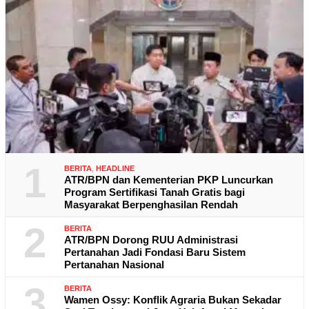
1
BERITA
,
HEADLINE
ATR/BPN dan Kementerian PKP Luncurkan
Program Sertifikasi Tanah Gratis bagi
Masyarakat Berpenghasilan Rendah
2
BERITA
ATR/BPN Dorong RUU Administrasi
Pertanahan Jadi Fondasi Baru Sistem
Pertanahan Nasional
3
BERITA
Wamen Ossy: Konflik Agraria Bukan Sekadar