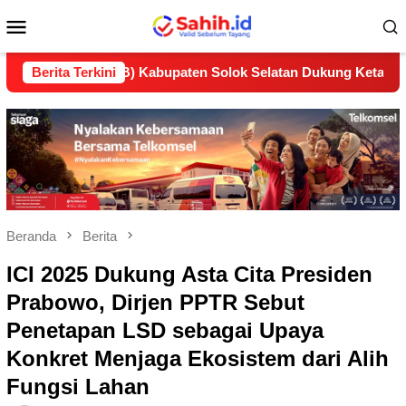
Loncat
Menu
ke
konten
Mobile
(LP2B) Kabupaten Solok Selatan Dukung Ketahanan Pangan Nas
Berita Terkini
Beranda
Berita
ICI 2025 Dukung Asta Cita Presiden
Prabowo, Dirjen PPTR Sebut
Penetapan LSD sebagai Upaya
Konkret Menjaga Ekosistem dari Alih
Fungsi Lahan