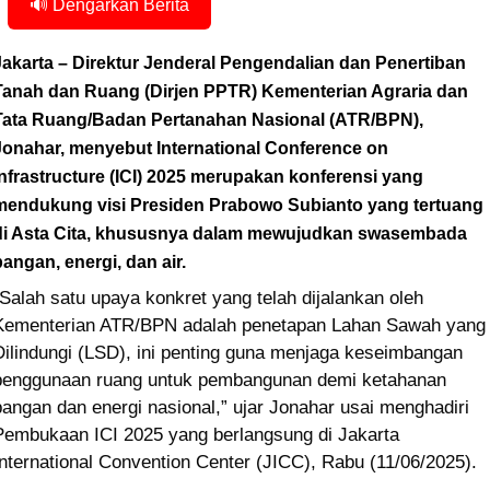
🔊 Dengarkan Berita
Jakarta – Direktur Jenderal Pengendalian dan Penertiban
Tanah dan Ruang (Dirjen PPTR) Kementerian Agraria dan
Tata Ruang/Badan Pertanahan Nasional (ATR/BPN),
Jonahar, menyebut International Conference on
Infrastructure (ICI) 2025 merupakan konferensi yang
mendukung visi Presiden Prabowo Subianto yang tertuang
di Asta Cita, khususnya dalam mewujudkan swasembada
pangan, energi, dan air.
“Salah satu upaya konkret yang telah dijalankan oleh
Kementerian ATR/BPN adalah penetapan Lahan Sawah yang
Dilindungi (LSD), ini penting guna menjaga keseimbangan
penggunaan ruang untuk pembangunan demi ketahanan
pangan dan energi nasional,” ujar Jonahar usai menghadiri
Pembukaan ICI 2025 yang berlangsung di Jakarta
International Convention Center (JICC), Rabu (11/06/2025).