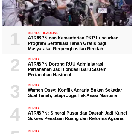
1
BERITA
,
HEADLINE
ATR/BPN dan Kementerian PKP Luncurkan
Program Sertifikasi Tanah Gratis bagi
Masyarakat Berpenghasilan Rendah
2
BERITA
ATR/BPN Dorong RUU Administrasi
Pertanahan Jadi Fondasi Baru Sistem
Pertanahan Nasional
3
BERITA
Wamen Ossy: Konflik Agraria Bukan Sekadar
Soal Tanah, tetapi Juga Hak Asasi Manusia
4
BERITA
ATR/BPN: Sinergi Pusat dan Daerah Jadi Kunci
Sukses Penataan Ruang dan Reforma Agraria
BERITA