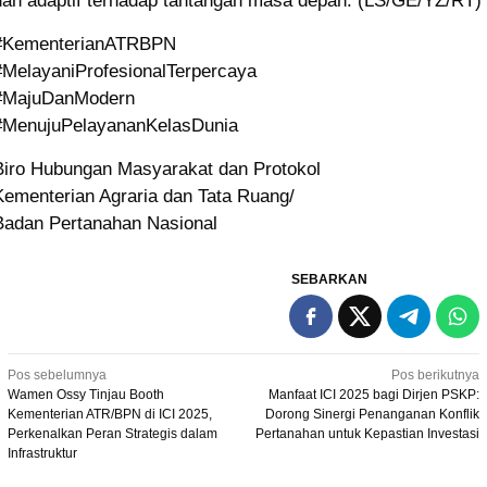
dan adaptif terhadap tantangan masa depan. (LS/GE/YZ/RT)
#KementerianATRBPN
#MelayaniProfesionalTerpercaya
#MajuDanModern
#MenujuPelayananKelasDunia
Biro Hubungan Masyarakat dan Protokol
Kementerian Agraria dan Tata Ruang/
Badan Pertanahan Nasional
SEBARKAN
Navigasi
Pos sebelumnya
Pos berikutnya
Wamen Ossy Tinjau Booth
Manfaat ICI 2025 bagi Dirjen PSKP:
pos
Kementerian ATR/BPN di ICI 2025,
Dorong Sinergi Penanganan Konflik
Perkenalkan Peran Strategis dalam
Pertanahan untuk Kepastian Investasi
Infrastruktur