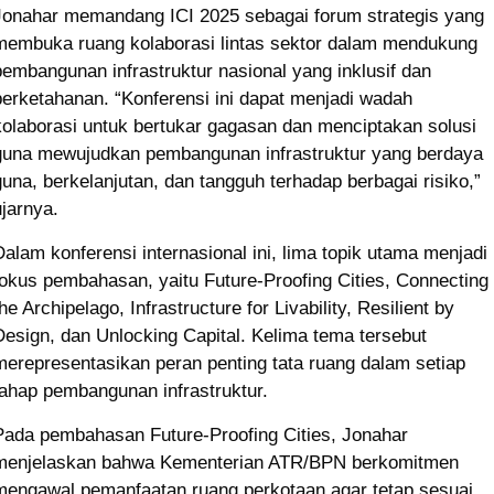
Jonahar memandang ICI 2025 sebagai forum strategis yang
membuka ruang kolaborasi lintas sektor dalam mendukung
pembangunan infrastruktur nasional yang inklusif dan
berketahanan. “Konferensi ini dapat menjadi wadah
kolaborasi untuk bertukar gagasan dan menciptakan solusi
guna mewujudkan pembangunan infrastruktur yang berdaya
guna, berkelanjutan, dan tangguh terhadap berbagai risiko,”
ujarnya.
Dalam konferensi internasional ini, lima topik utama menjadi
fokus pembahasan, yaitu Future-Proofing Cities, Connecting
he Archipelago, Infrastructure for Livability, Resilient by
Design, dan Unlocking Capital. Kelima tema tersebut
merepresentasikan peran penting tata ruang dalam setiap
tahap pembangunan infrastruktur.
Pada pembahasan Future-Proofing Cities, Jonahar
menjelaskan bahwa Kementerian ATR/BPN berkomitmen
mengawal pemanfaatan ruang perkotaan agar tetap sesuai