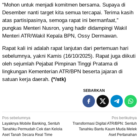
“Mohon untuk menjadi komitmen bersama. Supaya di
Desember nanti target kita semua tercapai. Terima kasih
atas partisipasinya, semoga rapat ini bermanfaat,”
pungkas Menteri Nusron, yang hadir didampingi Wakil
Menteri ATR/Wakil Kepala BPN, Ossy Dermawan.
Rapat kali ini adalah rapat lanjutan dari pertemuan hari
sebelumnya, yakni Kamis (16/10/2025). Rapat juga diikuti
oleh sejumlah Pejabat Pimpinan Tinggi Pratama di
lingkungan Kementerian ATR/BPN beserta jajaran di
satuan kerja daerah.
(*/stk)
SEBARKAN
Navigasi
Pos sebelumnya
Pos berikutnya
Layaknya Mobile Banking, Sentuh
Transformasi Digital ATR/BPN: Sentuh
pos
Tanahku Permudah Cek dan Kelola
Tanahku Bantu Kaum Muda Melek
Aset Tanah Secara Real Time
Aset Pertanahan