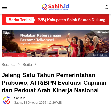
Loncat
Menu
ke
konten
Mobile
anjutan (LP2B) Kabupaten Solok Selatan Dukung Ketahanan Pa
Berita Terkini
Beranda
Berita
Jelang Satu Tahun Pemerintahan
Prabowo, ATR/BPN Evaluasi Capaian
dan Perkuat Arah Kinerja Nasional
Sahih.id
Sabtu, 18 Oktober 2025 | 11:26 WIB