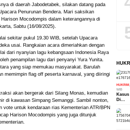
nya di daerah Jabodetabek, silakan datang pada
 Upacara Penurunan Bendera. Mari saksikan
jak Harison Mocodompis dalam keterangannya di
arta, Sabtu (16/08/2025).
ai sekitar pukul 19.30 WIB, setelah Upacara
deka usai. Rangkaian acara dimeriahkan dengan
lai dari nyanyian lagu kebangsaan Indonesia Raya
oleh penampilan lagu dari penyanyi Yura Yunita.
HUKR
antara yang siap memukau masyarakat. Barulah
n memimpin flag off peserta karnaval, yang diiringi
HUKRIM
WIB
traksi akan bergerak dari Silang Monas, kemudian
Kasus 
Di…
khir di kawasan Simpang Semanggi. Sambil nonton,
an vote untuk kendaraan rias Kementerian ATR/BPN
 ucap Harison Mocodompis yang juga ditunjuk
ementerian.