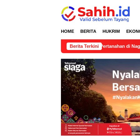
Loncat
ke
konten
HOME
BERITA
HUKRIM
EKON
pangan Pertimbangan Teknis Pertanahan di Nagari Lubuk Gadan
Berita Terkini