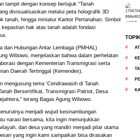
n tampil dengan konsep bertajuk “Tanah
yang divisualisasikan melalui peta holografik 3D
tok tanah, hingga miniatur Kantor Pertanahan. Simbol
kepastian hak atas tanah adalah fondasi
sa.
TOPI
ia dan Hubungan Antar Lembaga (PMHAL)
AT
ng Wibowo, menjelaskan bahwa dalam perhelatan
KE
aborasi dengan Kementerian Transmigrasi serta
TA
an Daerah Tertinggal (Kemendes).
P
ian mengusung tema ‘Cendrawasih di Tanah
KA
anah Bersertifikat, Transmigrasi Patriot, Desa
Sejahtera,” terang Bagas Agung Wibowo.
 menurutnya menjadi wujud kesinambungan
tu narasi bersama, kita ingin menunjukkan
layah, dan desa yang mandiri menjadi pilar utama
san yang ingin kami sampaikan bisa dirasakan