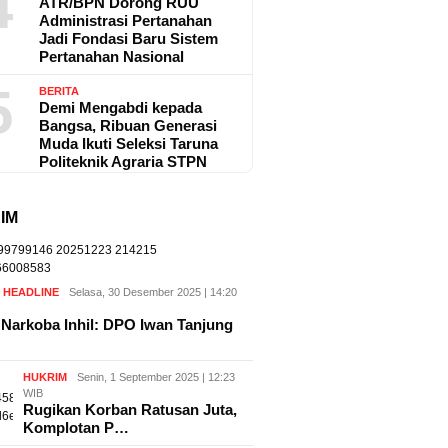
4
ATR/BPN Dorong RUU
Administrasi Pertanahan
Jadi Fondasi Baru Sistem
Pertanahan Nasional
5
BERITA
Demi Mengabdi kepada
Bangsa, Ribuan Generasi
Muda Ikuti Seleksi Taruna
Politeknik Agraria STPN
IM
,
HEADLINE
Selasa, 30 Desember 2025 | 14:20
Narkoba Inhil: DPO Iwan Tanjung
HUKRIM
Senin, 1 September 2025 | 12:23
WIB
Rugikan Korban Ratusan Juta,
Komplotan P…