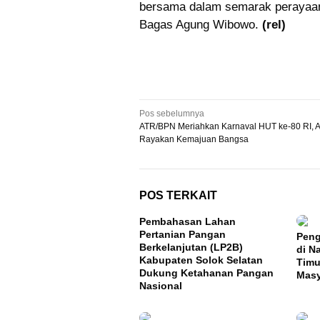
bersama dalam semarak perayaan
Bagas Agung Wibowo.
(rel)
Navigasi
Pos sebelumnya
ATR/BPN Meriahkan Karnaval HUT ke-80 RI, A
pos
Rayakan Kemajuan Bangsa
POS TERKAIT
Pembahasan Lahan
Pertanian Pangan
Peng
Berkelanjutan (LP2B)
di N
Kabupaten Solok Selatan
Timu
Dukung Ketahanan Pangan
Masy
Nasional