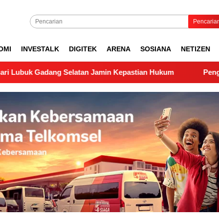
Pencaria
OMI
INVESTALK
DIGITEK
ARENA
SOSIANA
NETIZEN
g Selatan Jamin Kepastian Hukum
Pengukuran Lapangan