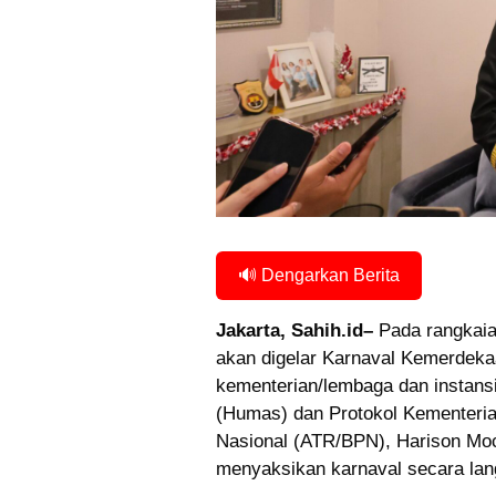
🔊 Dengarkan Berita
Jakarta, Sahih.id–
Pada rangkaia
akan digelar Karnaval Kemerdekaa
kementerian/lembaga dan instan
(Humas) dan Protokol Kementeria
Nasional (ATR/BPN), Harison Mo
menyaksikan karnaval secara lan