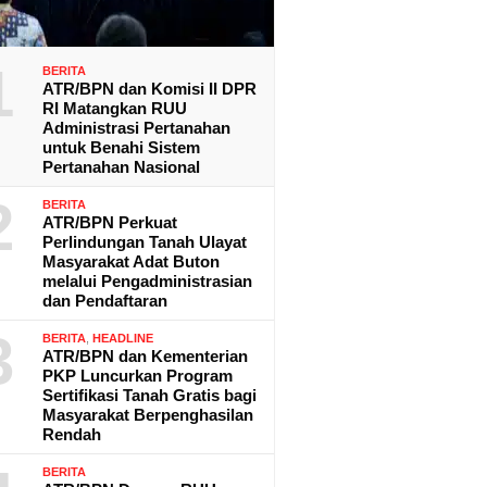
1
BERITA
ATR/BPN dan Komisi II DPR
RI Matangkan RUU
Administrasi Pertanahan
untuk Benahi Sistem
Pertanahan Nasional
2
BERITA
ATR/BPN Perkuat
Perlindungan Tanah Ulayat
Masyarakat Adat Buton
melalui Pengadministrasian
dan Pendaftaran
3
BERITA
,
HEADLINE
ATR/BPN dan Kementerian
PKP Luncurkan Program
Sertifikasi Tanah Gratis bagi
Masyarakat Berpenghasilan
Rendah
BERITA