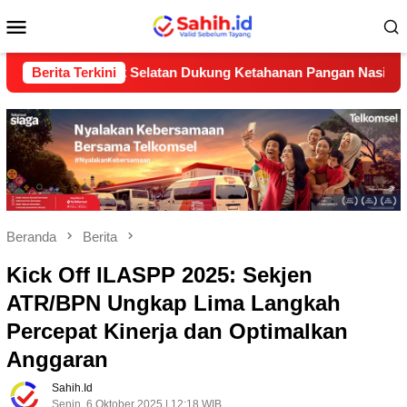
Loncat
Menu
ke
konten
Mobile
 Solok Selatan Dukung Ketahanan Pangan Nasional
Berita Terkini
Peng
Beranda
Berita
Kick Off ILASPP 2025: Sekjen
ATR/BPN Ungkap Lima Langkah
Percepat Kinerja dan Optimalkan
Anggaran
Sahih.id
Senin, 6 Oktober 2025 | 12:18 WIB