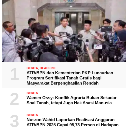
1
BERITA
,
HEADLINE
ATR/BPN dan Kementerian PKP Luncurkan
Program Sertifikasi Tanah Gratis bagi
Masyarakat Berpenghasilan Rendah
2
BERITA
Wamen Ossy: Konflik Agraria Bukan Sekadar
Soal Tanah, tetapi Juga Hak Asasi Manusia
3
BERITA
Nusron Wahid Laporkan Realisasi Anggaran
ATR/BPN 2025 Capai 95,73 Persen di Hadapan