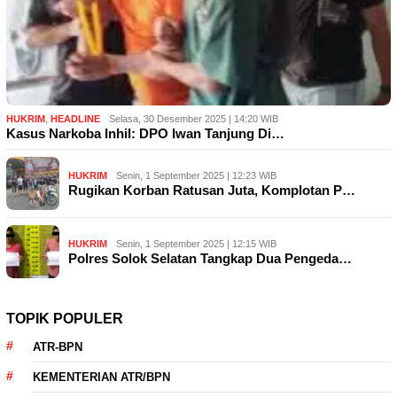
HUKRIM
,
HEADLINE
Selasa, 30 Desember 2025 | 14:20 WIB
Kasus Narkoba Inhil: DPO Iwan Tanjung Di…
HUKRIM
Senin, 1 September 2025 | 12:23 WIB
Rugikan Korban Ratusan Juta, Komplotan P…
HUKRIM
Senin, 1 September 2025 | 12:15 WIB
Polres Solok Selatan Tangkap Dua Pengeda…
TOPIK POPULER
ATR-BPN
KEMENTERIAN ATR/BPN