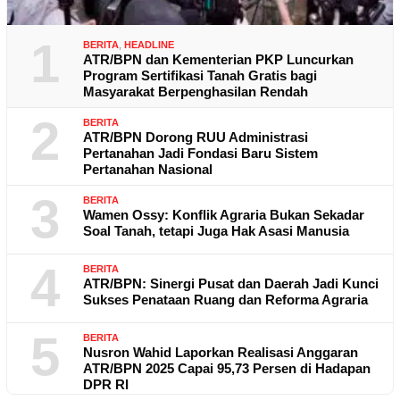
1
BERITA
,
HEADLINE
ATR/BPN dan Kementerian PKP Luncurkan
Program Sertifikasi Tanah Gratis bagi
Masyarakat Berpenghasilan Rendah
2
BERITA
ATR/BPN Dorong RUU Administrasi
Pertanahan Jadi Fondasi Baru Sistem
Pertanahan Nasional
3
BERITA
Wamen Ossy: Konflik Agraria Bukan Sekadar
Soal Tanah, tetapi Juga Hak Asasi Manusia
4
BERITA
ATR/BPN: Sinergi Pusat dan Daerah Jadi Kunci
Sukses Penataan Ruang dan Reforma Agraria
5
BERITA
Nusron Wahid Laporkan Realisasi Anggaran
ATR/BPN 2025 Capai 95,73 Persen di Hadapan
DPR RI