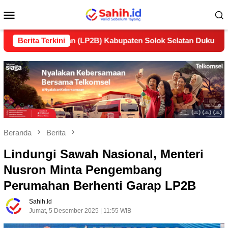
Loncat
Menu
ke
konten
Mobile
anjutan (LP2B) Kabupaten Solok Selatan Dukung Ketahanan Pa
Berita Terkini
Beranda
Berita
Lindungi Sawah Nasional, Menteri
Nusron Minta Pengembang
Perumahan Berhenti Garap LP2B
Sahih.id
Jumat, 5 Desember 2025 | 11:55 WIB