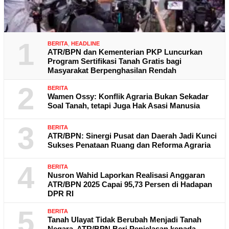
1
BERITA
,
HEADLINE
ATR/BPN dan Kementerian PKP Luncurkan
Program Sertifikasi Tanah Gratis bagi
Masyarakat Berpenghasilan Rendah
2
BERITA
Wamen Ossy: Konflik Agraria Bukan Sekadar
Soal Tanah, tetapi Juga Hak Asasi Manusia
3
BERITA
ATR/BPN: Sinergi Pusat dan Daerah Jadi Kunci
Sukses Penataan Ruang dan Reforma Agraria
4
BERITA
Nusron Wahid Laporkan Realisasi Anggaran
ATR/BPN 2025 Capai 95,73 Persen di Hadapan
DPR RI
5
BERITA
Tanah Ulayat Tidak Berubah Menjadi Tanah
Negara, ATR/BPN Beri Penjelasan kepada