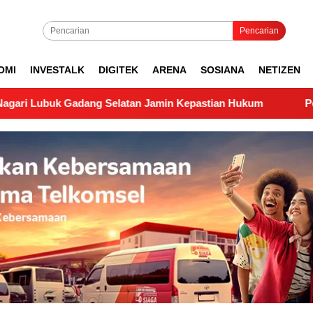
Pencarian
OMI
INVESTALK
DIGITEK
ARENA
SOSIANA
NETIZEN
dang Selatan Jamin Kepastian Hukum
Pengukuran Lapan