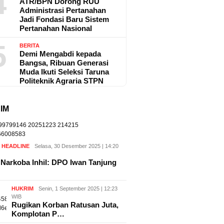
4
ATR/BPN Dorong RUU
Administrasi Pertanahan
Jadi Fondasi Baru Sistem
Pertanahan Nasional
5
BERITA
Demi Mengabdi kepada
Bangsa, Ribuan Generasi
Muda Ikuti Seleksi Taruna
Politeknik Agraria STPN
IM
,
HEADLINE
Selasa, 30 Desember 2025 | 14:20
Narkoba Inhil: DPO Iwan Tanjung
HUKRIM
Senin, 1 September 2025 | 12:23
WIB
Rugikan Korban Ratusan Juta,
Komplotan P…