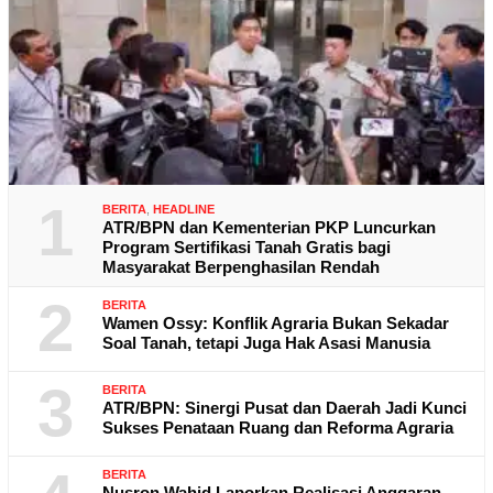
1
BERITA
,
HEADLINE
ATR/BPN dan Kementerian PKP Luncurkan
Program Sertifikasi Tanah Gratis bagi
Masyarakat Berpenghasilan Rendah
2
BERITA
Wamen Ossy: Konflik Agraria Bukan Sekadar
Soal Tanah, tetapi Juga Hak Asasi Manusia
3
BERITA
ATR/BPN: Sinergi Pusat dan Daerah Jadi Kunci
Sukses Penataan Ruang dan Reforma Agraria
BERITA
Nusron Wahid Laporkan Realisasi Anggaran