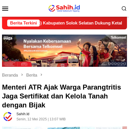
Loncat
Menu
ke
konten
Mobile
 (LP2B) Kabupaten Solok Selatan Dukung Ketahanan Pangan Na
Berita Terkini
Beranda
Berita
Menteri ATR Ajak Warga Parangtritis
Jaga Sertifikat dan Kelola Tanah
dengan Bijak
Sahih.id
Senin, 12 Mei 2025 | 13:07 WIB