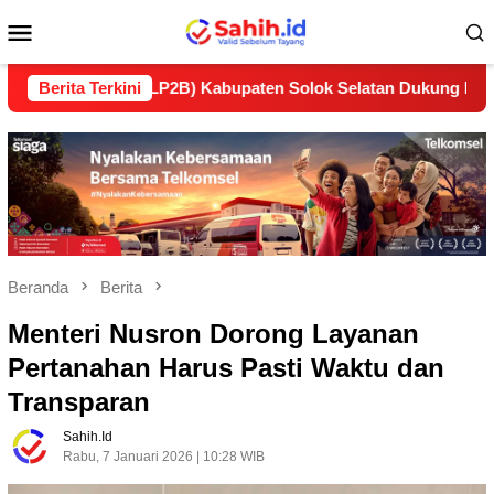
Loncat
Menu
ke
konten
Mobile
jutan (LP2B) Kabupaten Solok Selatan Dukung Ketahanan Pang
Berita Terkini
Beranda
Berita
Menteri Nusron Dorong Layanan
Pertanahan Harus Pasti Waktu dan
Transparan
Sahih.id
Rabu, 7 Januari 2026 | 10:28 WIB