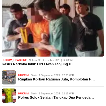
HUKRIM
,
HEADLINE
Selasa, 30 Desember 2025 | 14:20 WIB
Kasus Narkoba Inhil: DPO Iwan Tanjung Di…
HUKRIM
Senin, 1 September 2025 | 12:23 WIB
Rugikan Korban Ratusan Juta, Komplotan P…
HUKRIM
Senin, 1 September 2025 | 12:15 WIB
Polres Solok Selatan Tangkap Dua Pengeda…