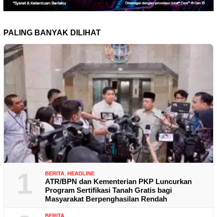
PALING BANYAK DILIHAT
1
BERITA
,
HEADLINE
ATR/BPN dan Kementerian PKP Luncurkan
Program Sertifikasi Tanah Gratis bagi
Masyarakat Berpenghasilan Rendah
BERITA