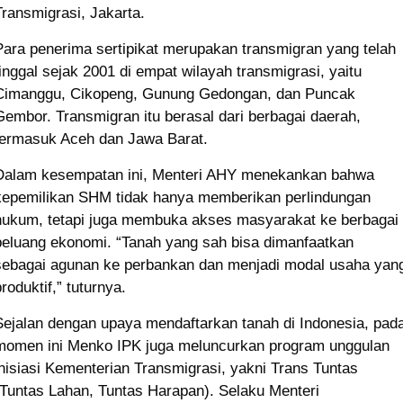
Transmigrasi, Jakarta.
Para penerima sertipikat merupakan transmigran yang telah
tinggal sejak 2001 di empat wilayah transmigrasi, yaitu
Cimanggu, Cikopeng, Gunung Gedongan, dan Puncak
Gembor. Transmigran itu berasal dari berbagai daerah,
termasuk Aceh dan Jawa Barat.
Dalam kesempatan ini, Menteri AHY menekankan bahwa
kepemilikan SHM tidak hanya memberikan perlindungan
hukum, tetapi juga membuka akses masyarakat ke berbagai
peluang ekonomi. “Tanah yang sah bisa dimanfaatkan
sebagai agunan ke perbankan dan menjadi modal usaha yan
roduktif,” tuturnya.
Sejalan dengan upaya mendaftarkan tanah di Indonesia, pad
momen ini Menko IPK juga meluncurkan program unggulan
inisiasi Kementerian Transmigrasi, yakni Trans Tuntas
(Tuntas Lahan, Tuntas Harapan). Selaku Menteri