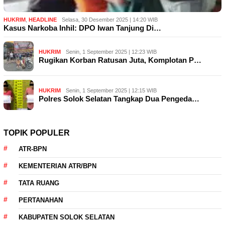
HUKRIM
,
HEADLINE
Selasa, 30 Desember 2025 | 14:20 WIB
Kasus Narkoba Inhil: DPO Iwan Tanjung Di…
HUKRIM
Senin, 1 September 2025 | 12:23 WIB
Rugikan Korban Ratusan Juta, Komplotan P…
HUKRIM
Senin, 1 September 2025 | 12:15 WIB
Polres Solok Selatan Tangkap Dua Pengeda…
TOPIK POPULER
ATR-BPN
KEMENTERIAN ATR/BPN
TATA RUANG
PERTANAHAN
KABUPATEN SOLOK SELATAN