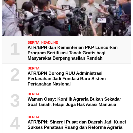
1
BERITA
,
HEADLINE
ATR/BPN dan Kementerian PKP Luncurkan
Program Sertifikasi Tanah Gratis bagi
Masyarakat Berpenghasilan Rendah
2
BERITA
ATR/BPN Dorong RUU Administrasi
Pertanahan Jadi Fondasi Baru Sistem
Pertanahan Nasional
3
BERITA
Wamen Ossy: Konflik Agraria Bukan Sekadar
Soal Tanah, tetapi Juga Hak Asasi Manusia
4
BERITA
ATR/BPN: Sinergi Pusat dan Daerah Jadi Kunci
Sukses Penataan Ruang dan Reforma Agraria