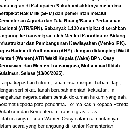
transmigran di Kabupaten Sukabumi akhirnya menerima
Sertipikat Hak Milik (SHM) dari pemerintah melalui
Kementerian Agraria dan Tata Ruang/Badan Pertanahan
Nasional (ATR/BPN). Sebanyak 1.120 sertipikat diserahkan
langsung ke transmigran oleh Menteri Koordinator Bidang
Infrastruktur dan Pembangunan Kewilayahan (Menko IPK),
Agus Harimurti Yudhoyono (AHY), dengan didampingi Waki
Menteri (Wamen) ATR/Wakil Kepala (Waka) BPN, Ossy
Dermawan, dan Menteri Transmigrasi, Muhammad Iftitah
Sulaiman, Selasa (18/06/2025).
“Tanpa kepastian hukum, tanah bisa menjadi beban. Tapi,
dengan sertipikat, tanah berubah menjadi kekuatan. Ini
pengakuan negara dalam bentuk dokumen hukum yang sah.
Selamat kepada para penerima. Terima kasih kepada Pemda
Sukabumi dan Kementerian Transmigrasi atas
kolaborasinya,” ucap Wamen Ossy dalam sambutannya
dalam acara yang berlangsung di Kantor Kementerian