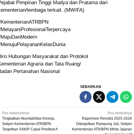
Pejabat Pimpinan Tinggi Madya dan Pratama dari
kementerian/lembaga terkait. (MW/FA)
#KementerianATRBPN
#MelayaniProfesionalTerpercaya
#MajuDanModern
#MenujuPelayananKelasDunia
Biro Hubungan Masyarakat dan Protokol
Kementerian Agraria dan Tata Ruang/
Badan Pertanahan Nasional
SEBARKAN
Navigasi
Pos sebelumnya
Pos berikutnya
Tingkatkan Akuntabilitas Kinerja,
Rapermen Renstra 2025-2029
pos
Sekjen Kementerian ATR/BPN
Ditargetkan Rampung Juli, Sekjen
Targetkan SAKIP Capai Predikat A
Kementerian ATR/BPN Minta Jajaran