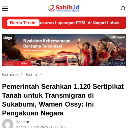
Loncat
Menu
ke
konten
Mobile
Pengukuran Lapangan PTSL di Nagari Lubuk Gadang Timur, Pa
Berita Terkini
Beranda
Berita
Pemerintah Serahkan 1.120 Sertipikat
Tanah untuk Transmigran di
Sukabumi, Wamen Ossy: Ini
Pengakuan Negara
Sahih.id
Kamis, 19 Juni 2025 | 12:08 WIB