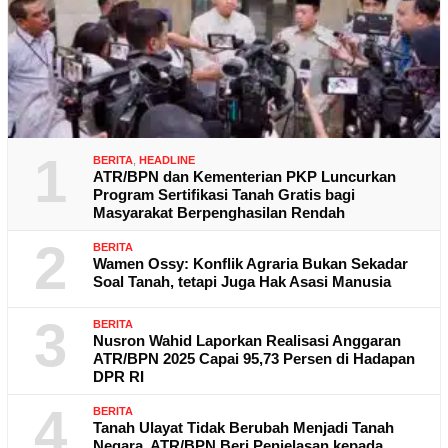
1
BERITA
,
HEADLINE
ATR/BPN dan Kementerian PKP Luncurkan
Program Sertifikasi Tanah Gratis bagi
Masyarakat Berpenghasilan Rendah
2
BERITA
Wamen Ossy: Konflik Agraria Bukan Sekadar
Soal Tanah, tetapi Juga Hak Asasi Manusia
3
BERITA
Nusron Wahid Laporkan Realisasi Anggaran
ATR/BPN 2025 Capai 95,73 Persen di Hadapan
DPR RI
4
BERITA
Tanah Ulayat Tidak Berubah Menjadi Tanah
Negara, ATR/BPN Beri Penjelasan kepada