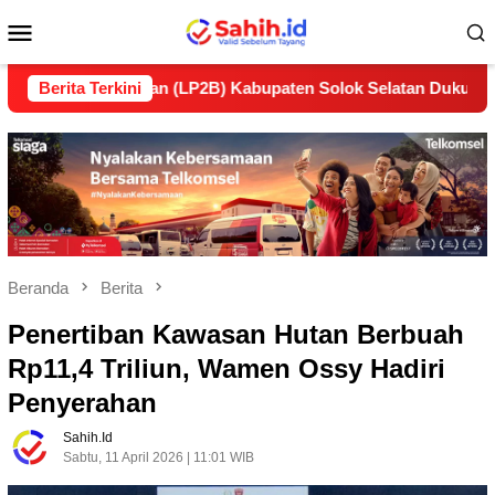
Loncat
Menu
ke
konten
Mobile
lanjutan (LP2B) Kabupaten Solok Selatan Dukung Ketahanan P
Berita Terkini
Beranda
Berita
Penertiban Kawasan Hutan Berbuah
Rp11,4 Triliun, Wamen Ossy Hadiri
Penyerahan
Sahih.id
Sabtu, 11 April 2026 | 11:01 WIB