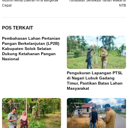
Nusron Minta Daerah NTB Bergerak
Tuntaskan Sertifikasi Tanah Wakaf di
Cepat
NTB
POS TERKAIT
Pembahasan Lahan Pertanian
Pangan Berkelanjutan (LP2B)
Kabupaten Solok Selatan
Dukung Ketahanan Pangan
Nasional
Pengukuran Lapangan PTSL
di Nagari Lubuk Gadang
Timur, Pastikan Batas Lahan
Masyarakat