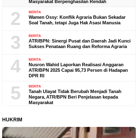
Masyarakat Berpenghasilan Rendah
2
BERITA
Wamen Ossy: Konflik Agraria Bukan Sekadar
Soal Tanah, tetapi Juga Hak Asasi Manusia
3
BERITA
ATR/BPN: Sinergi Pusat dan Daerah Jadi Kunci
Sukses Penataan Ruang dan Reforma Agraria
4
BERITA
Nusron Wahid Laporkan Realisasi Anggaran
ATR/BPN 2025 Capai 95,73 Persen di Hadapan
DPR RI
5
BERITA
Tanah Ulayat Tidak Berubah Menjadi Tanah
Negara, ATR/BPN Beri Penjelasan kepada
Masyarakat
HUKRIM