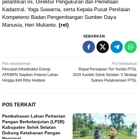
pelantikan ini, Direktur Pengukuran dan Pemetaan
Kadastral, Yoga Suwarna, serta Kepala Pusat Penilaian
Kompetensi Badan Pengembangan Sumber Daya
Manusia, Heri Mulianto.
(rel)
SEBARKAN
Navigasi
Pos sebelumnya
Pos berikutnya
Percepat Infrastruktur Energi,
Rapat Persiapan Tim Yuridis PTSL
pos
ATR/BPN Siapkan Potensi Lahan
2026 Kantah Solok Selatan: 5 Strategi
Hingga 849 Ribu Hektare
Sukses Pelaksanaan PTSL
POS TERKAIT
Pembahasan Lahan Pertanian
Pangan Berkelanjutan (LP2B)
Kabupaten Solok Selatan
Dukung Ketahanan Pangan
Nasional