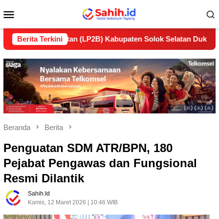
Loncat
Menu
ke
konten
Mobile
elanjutan (LP2B) Kabupaten Solok Selatan Dukung Ketahanan 
Berita Terkini
Beranda
Berita
Penguatan SDM ATR/BPN, 180
Pejabat Pengawas dan Fungsional
Resmi Dilantik
Sahih.id
Kamis, 12 Maret 2026 | 10:46 WIB