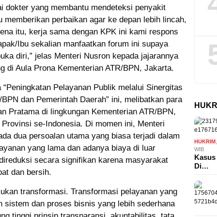
i dokter yang membantu mendeteksi penyakit
u memberikan perbaikan agar ke depan lebih lincah,
rena itu, kerja sama dengan KPK ini kami respons
pak/Ibu sekalian manfaatkan forum ini supaya
a diri,” jelas Menteri Nusron kepada jajarannya
ing di Aula Prona Kementerian ATR/BPN, Jakarta.
“Peningkatan Pelayanan Publik melalui Sinergitas
R/BPN dan Pemerintah Daerah” ini, melibatkan para
HUKR
an Pratama di lingkungan Kementerian ATR/BPN,
Provinsi se-Indonesia. Di momen ini, Menteri
da dua persoalan utama yang biasa terjadi dalam
HUKRIM
layanan yang lama dan adanya biaya di luar
WIB
Kasus 
 direduksi secara signifikan karena masyarakat
Di…
at dan bersih.
akukan transformasi. Transformasi pelayanan yang
n sistem dan proses bisnis yang lebih sederhana
g tinggi prinsip transparansi, akuntabilitas, tata