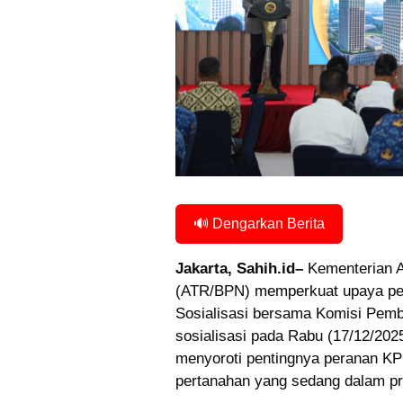
🔊 Dengarkan Berita
Jakarta, Sahih.id–
Kementerian A
(ATR/BPN) memperkuat upaya pen
Sosialisasi bersama Komisi Pem
sosialisasi pada Rabu (17/12/20
menyoroti pentingnya peranan KP
pertanahan yang sedang dalam pr