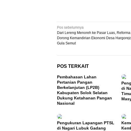
Navigasi
Pos sebelumnya
Dari Lereng Menoreh ke Pasar Luas, Reforma 
pos
Dorong Kemandirian Ekonomi Desa Hargorej
Gula Semut
POS TERKAIT
Pembahasan Lahan
Pertanian Pangan
Peng
Berkelanjutan (LP2B)
di N
Kabupaten Solok Selatan
Timu
Dukung Ketahanan Pangan
Masy
Nasional
Pengukuran Lapangan PTSL
Keme
di Nagari Lubuk Gadang
Kemb