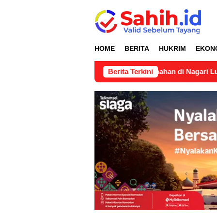
Loncat
ke
konten
HOME
BERITA
HUKRIM
EKON
n Pertimbangan Teknis Pertanahan di Nagari Lubuk Gadang Sel
Berita Terkini