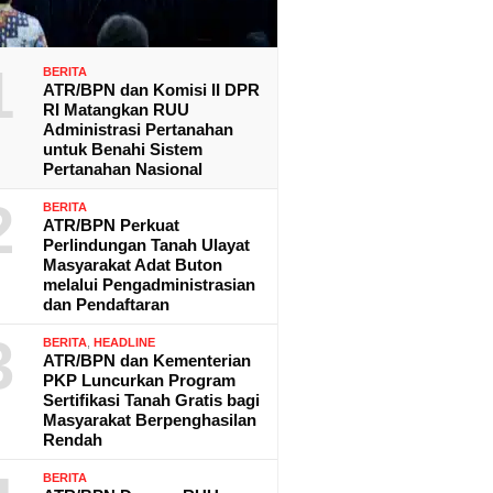
1
BERITA
ATR/BPN dan Komisi II DPR
RI Matangkan RUU
Administrasi Pertanahan
untuk Benahi Sistem
Pertanahan Nasional
2
BERITA
ATR/BPN Perkuat
Perlindungan Tanah Ulayat
Masyarakat Adat Buton
melalui Pengadministrasian
dan Pendaftaran
3
BERITA
,
HEADLINE
ATR/BPN dan Kementerian
PKP Luncurkan Program
Sertifikasi Tanah Gratis bagi
Masyarakat Berpenghasilan
Rendah
BERITA