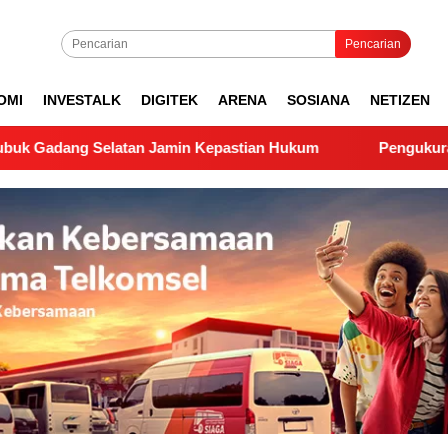
Pencarian
OMI
INVESTALK
DIGITEK
ARENA
SOSIANA
NETIZEN
atan Jamin Kepastian Hukum
Pengukuran Lapangan PTS