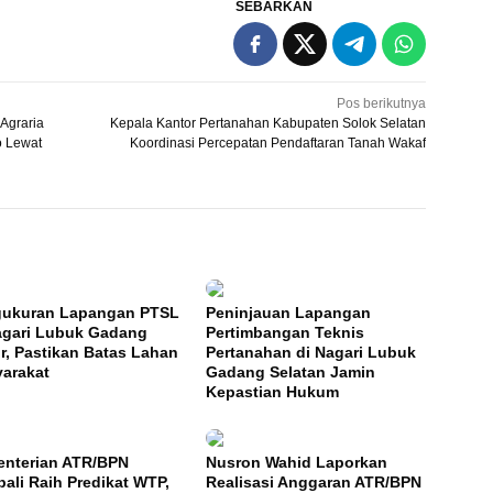
SEBARKAN
Pos berikutnya
Agraria
Kepala Kantor Pertanahan Kabupaten Solok Selatan
o Lewat
Koordinasi Percepatan Pendaftaran Tanah Wakaf
ukuran Lapangan PTSL
Peninjauan Lapangan
agari Lubuk Gadang
Pertimbangan Teknis
r, Pastikan Batas Lahan
Pertanahan di Nagari Lubuk
arakat
Gadang Selatan Jamin
Kepastian Hukum
nterian ATR/BPN
Nusron Wahid Laporkan
ali Raih Predikat WTP,
Realisasi Anggaran ATR/BPN