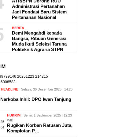
4
ATR/BPN Dorong RUU
Administrasi Pertanahan
Jadi Fondasi Baru Sistem
Pertanahan Nasional
5
BERITA
Demi Mengabdi kepada
Bangsa, Ribuan Generasi
Muda Ikuti Seleksi Taruna
Politeknik Agraria STPN
IM
,
HEADLINE
Selasa, 30 Desember 2025 | 14:20
Narkoba Inhil: DPO Iwan Tanjung
HUKRIM
Senin, 1 September 2025 | 12:23
WIB
Rugikan Korban Ratusan Juta,
Komplotan P…