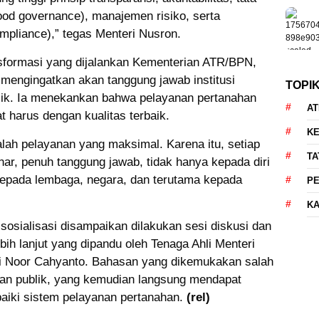
ood governance), manajemen risiko, serta
mpliance),” tegas Menteri Nusron.
sformasi yang dijalankan Kementerian ATR/BPN,
mengingatkan akan tanggung jawab institusi
TOPI
lik. Ia menekankan bahwa pelayanan pertanahan
AT
 harus dengan kualitas terbaik.
KE
lah pelayanan yang maksimal. Karena itu, setiap
TA
nar, penuh tanggung jawab, tidak hanya kepada diri
a kepada lembaga, negara, dan terutama kepada
P
KA
sosialisasi disampaikan dilakukan sesi diskusi dan
ih lanjut yang dipandu oleh Tenaga Ahli Menteri
i Noor Cahyanto. Bahasan yang dikemukakan salah
nan publik, yang kemudian langsung mendapat
iki sistem pelayanan pertanahan.
(rel)