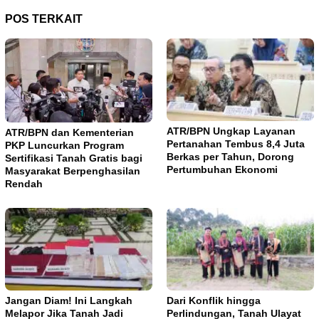
POS TERKAIT
ATR/BPN Ungkap Layanan
ATR/BPN dan Kementerian
Pertanahan Tembus 8,4 Juta
PKP Luncurkan Program
Berkas per Tahun, Dorong
Sertifikasi Tanah Gratis bagi
Pertumbuhan Ekonomi
Masyarakat Berpenghasilan
Rendah
Jangan Diam! Ini Langkah
Dari Konflik hingga
Melapor Jika Tanah Jadi
Perlindungan, Tanah Ulayat