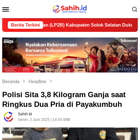
Loncat
Menu
ke
konten
Mobile
lanjutan (LP2B) Kabupaten Solok Selatan Dukung Ketahanan P
Berita Terkini
Beranda
Headline
Polisi Sita 3,8 Kilogram Ganja saat
Ringkus Dua Pria di Payakumbuh
Sahih.id
Senin, 2 Juni 2025 | 14:04 WIB