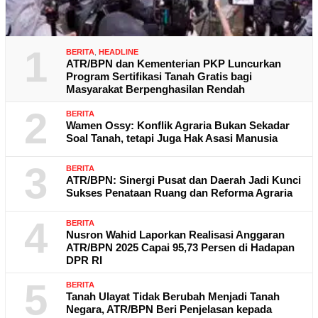
1
BERITA
,
HEADLINE
ATR/BPN dan Kementerian PKP Luncurkan
Program Sertifikasi Tanah Gratis bagi
Masyarakat Berpenghasilan Rendah
2
BERITA
Wamen Ossy: Konflik Agraria Bukan Sekadar
Soal Tanah, tetapi Juga Hak Asasi Manusia
3
BERITA
ATR/BPN: Sinergi Pusat dan Daerah Jadi Kunci
Sukses Penataan Ruang dan Reforma Agraria
4
BERITA
Nusron Wahid Laporkan Realisasi Anggaran
ATR/BPN 2025 Capai 95,73 Persen di Hadapan
DPR RI
5
BERITA
Tanah Ulayat Tidak Berubah Menjadi Tanah
Negara, ATR/BPN Beri Penjelasan kepada