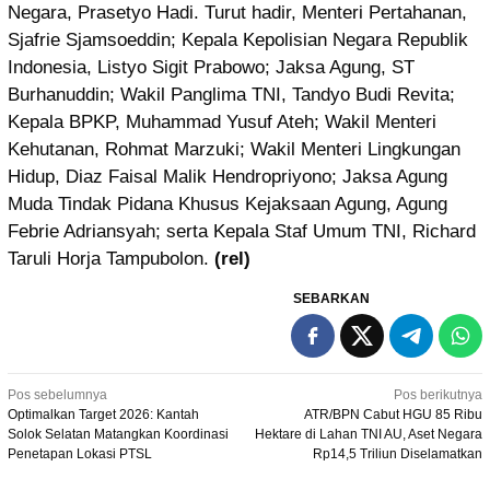
Negara, Prasetyo Hadi. Turut hadir, Menteri Pertahanan,
Sjafrie Sjamsoeddin; Kepala Kepolisian Negara Republik
Indonesia, Listyo Sigit Prabowo; Jaksa Agung, ST
Burhanuddin; Wakil Panglima TNI, Tandyo Budi Revita;
Kepala BPKP, Muhammad Yusuf Ateh; Wakil Menteri
Kehutanan, Rohmat Marzuki; Wakil Menteri Lingkungan
Hidup, Diaz Faisal Malik Hendropriyono; Jaksa Agung
Muda Tindak Pidana Khusus Kejaksaan Agung, Agung
Febrie Adriansyah; serta Kepala Staf Umum TNI, Richard
Taruli Horja Tampubolon.
(rel)
SEBARKAN
Navigasi
Pos sebelumnya
Pos berikutnya
Optimalkan Target 2026: Kantah
ATR/BPN Cabut HGU 85 Ribu
pos
Solok Selatan Matangkan Koordinasi
Hektare di Lahan TNI AU, Aset Negara
Penetapan Lokasi PTSL
Rp14,5 Triliun Diselamatkan