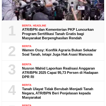
1
BERITA
,
HEADLINE
ATR/BPN dan Kementerian PKP Luncurkan
Program Sertifikasi Tanah Gratis bagi
Masyarakat Berpenghasilan Rendah
2
BERITA
Wamen Ossy: Konflik Agraria Bukan Sekadar
Soal Tanah, tetapi Juga Hak Asasi Manusia
3
BERITA
Nusron Wahid Laporkan Realisasi Anggaran
ATR/BPN 2025 Capai 95,73 Persen di Hadapan
DPR RI
4
BERITA
Tanah Ulayat Tidak Berubah Menjadi Tanah
Negara, ATR/BPN Beri Penjelasan kepada
Masyarakat
BERITA