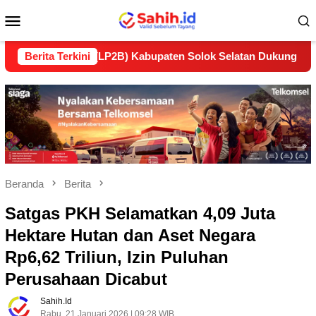
Loncat
Menu
ke
konten
Mobile
utan (LP2B) Kabupaten Solok Selatan Dukung Ketahanan Panga
Berita Terkini
Beranda
Berita
Satgas PKH Selamatkan 4,09 Juta
Hektare Hutan dan Aset Negara
Rp6,62 Triliun, Izin Puluhan
Perusahaan Dicabut
Sahih.id
Rabu, 21 Januari 2026 | 09:28 WIB