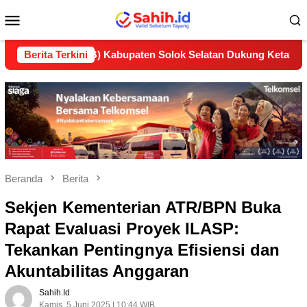
Loncat
Menu
ke
konten
Mobile
 (LP2B) Kabupaten Solok Selatan Dukung Ketahanan Pangan Na
Berita Terkini
Beranda
Berita
Sekjen Kementerian ATR/BPN Buka
Rapat Evaluasi Proyek ILASP:
Tekankan Pentingnya Efisiensi dan
Akuntabilitas Anggaran
Sahih.id
Kamis, 5 Juni 2025 | 10:44 WIB