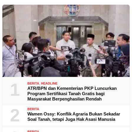
1
BERITA
,
HEADLINE
ATR/BPN dan Kementerian PKP Luncurkan
Program Sertifikasi Tanah Gratis bagi
Masyarakat Berpenghasilan Rendah
2
BERITA
Wamen Ossy: Konflik Agraria Bukan Sekadar
Soal Tanah, tetapi Juga Hak Asasi Manusia
BERITA