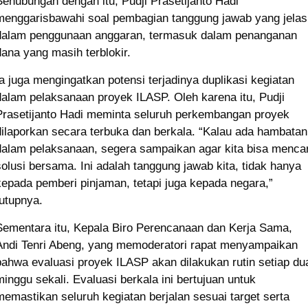
Sehubungan dengan itu, Pudji Prasetijanto Hadi
menggarisbawahi soal pembagian tanggung jawab yang jelas
dalam penggunaan anggaran, termasuk dalam penanganan
dana yang masih terblokir.
Ia juga mengingatkan potensi terjadinya duplikasi kegiatan
dalam pelaksanaan proyek ILASP. Oleh karena itu, Pudji
Prasetijanto Hadi meminta seluruh perkembangan proyek
dilaporkan secara terbuka dan berkala. “Kalau ada hambatan
dalam pelaksanaan, segera sampaikan agar kita bisa mencar
solusi bersama. Ini adalah tanggung jawab kita, tidak hanya
kepada pemberi pinjaman, tetapi juga kepada negara,”
tutupnya.
Sementara itu, Kepala Biro Perencanaan dan Kerja Sama,
Andi Tenri Abeng, yang memoderatori rapat menyampaikan
bahwa evaluasi proyek ILASP akan dilakukan rutin setiap du
minggu sekali. Evaluasi berkala ini bertujuan untuk
memastikan seluruh kegiatan berjalan sesuai target serta