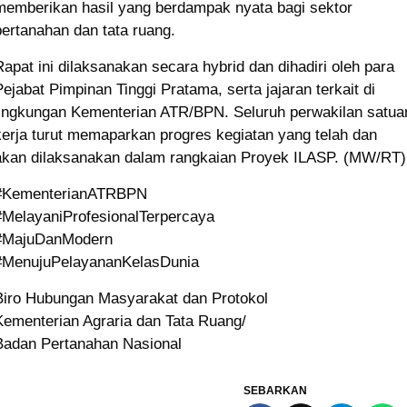
memberikan hasil yang berdampak nyata bagi sektor
pertanahan dan tata ruang.
Rapat ini dilaksanakan secara hybrid dan dihadiri oleh para
Pejabat Pimpinan Tinggi Pratama, serta jajaran terkait di
lingkungan Kementerian ATR/BPN. Seluruh perwakilan satua
kerja turut memaparkan progres kegiatan yang telah dan
akan dilaksanakan dalam rangkaian Proyek ILASP. (MW/RT)
#KementerianATRBPN
#MelayaniProfesionalTerpercaya
#MajuDanModern
#MenujuPelayananKelasDunia
Biro Hubungan Masyarakat dan Protokol
Kementerian Agraria dan Tata Ruang/
Badan Pertanahan Nasional
SEBARKAN