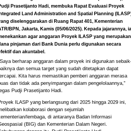
Pudji Prasetijanto Hadi, membuka Rapat Evaluasi Proyek
Integrated Land Administration and Spatial Planning (ILASP)
yang diselenggarakan di Ruang Rapat 401, Kementerian
ATR/BPN, Jakarta, Kamis (05/06/2025). Kepada jajarannya, i
menekankan agar anggaran Proyek ILASP yang merupakan
dana pinjaman dari Bank Dunia perlu digunakan secara
efektif dan akuntabel.
“Saya berharap anggaran dalam proyek ini digunakan sebaik
baiknya dan semua target yang sudah ditetapkan dapat
tercapai. Kita harus memastikan pemberi anggaran merasa
puas dan tidak ada penyimpangan dalam pengelolaannya,”
tegas Pudji Prasetijanto Hadi.
Proyek ILASP yang berlangsung dari 2025 hingga 2029 ini,
melibatkan kolaborasi dengan sejumlah
kementerian/lembaga, di antaranya Badan Informasi
Geospasial (BIG) dan Kementerian Dalam Negeri.