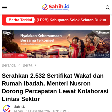
Loncat
Menu
ke
konten
Mobile
njutan (LP2B) Kabupaten Solok Selatan Dukung Ketahanan Pan
Berita Terkini
Beranda
Berita
Serahkan 2.532 Sertifikat Wakaf dan
Rumah Ibadah, Menteri Nusron
Dorong Percepatan Lewat Kolaborasi
Lintas Sektor
Sahih.id
Minggu, 14 Desember 2025 | 09:58 WIB