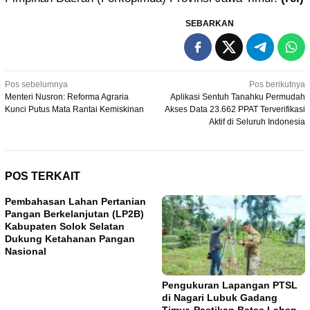
SEBARKAN
Navigasi
Pos sebelumnya
Pos berikutnya
Menteri Nusron: Reforma Agraria
Aplikasi Sentuh Tanahku Permudah
pos
Kunci Putus Mata Rantai Kemiskinan
Akses Data 23.662 PPAT Terverifikasi
Aktif di Seluruh Indonesia
POS TERKAIT
Pembahasan Lahan Pertanian
Pangan Berkelanjutan (LP2B)
Kabupaten Solok Selatan
Dukung Ketahanan Pangan
Nasional
Pengukuran Lapangan PTSL
di Nagari Lubuk Gadang
Timur, Pastikan Batas Lahan