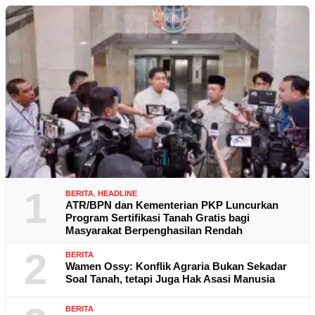
1
BERITA
,
HEADLINE
ATR/BPN dan Kementerian PKP Luncurkan
Program Sertifikasi Tanah Gratis bagi
Masyarakat Berpenghasilan Rendah
2
BERITA
Wamen Ossy: Konflik Agraria Bukan Sekadar
Soal Tanah, tetapi Juga Hak Asasi Manusia
BERITA