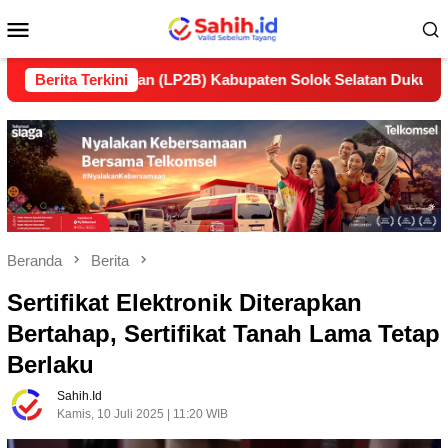
Loncat
Menu
ke
konten
Mobile
lanjutan (LP2B) Kabupaten Solok Selatan Dukung Ketahanan P
Berita Terkini
Beranda
Berita
Sertifikat Elektronik Diterapkan
Bertahap, Sertifikat Tanah Lama Tetap
Berlaku
Sahih.id
Kamis, 10 Juli 2025 | 11:20 WIB