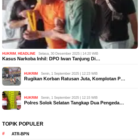
HUKRIM
,
HEADLINE
Selasa, 30 Desember 2025 | 14:20 WIB
Kasus Narkoba Inhil: DPO Iwan Tanjung Di…
HUKRIM
Senin, 1 September 2025 | 12:23 WIB
Rugikan Korban Ratusan Juta, Komplotan P…
HUKRIM
Senin, 1 September 2025 | 12:15 WIB
Polres Solok Selatan Tangkap Dua Pengeda…
TOPIK POPULER
ATR-BPN