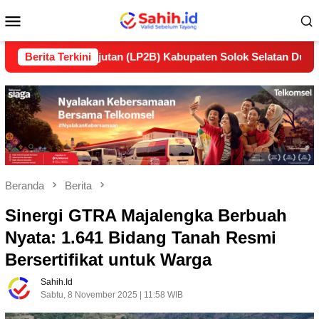
Loncat
Menu
ke
konten
Mobile
elanjutan (LP2B) Kabupaten Solok Selatan Dukung Ketahanan 
Berita Terkini
Beranda
Berita
Sinergi GTRA Majalengka Berbuah
Nyata: 1.641 Bidang Tanah Resmi
Bersertifikat untuk Warga
Sahih.id
Sabtu, 8 November 2025 | 11:58 WIB