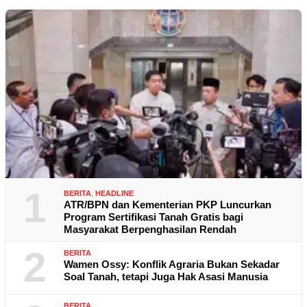
1
BERITA
,
HEADLINE
ATR/BPN dan Kementerian PKP Luncurkan
Program Sertifikasi Tanah Gratis bagi
Masyarakat Berpenghasilan Rendah
2
BERITA
Wamen Ossy: Konflik Agraria Bukan Sekadar
Soal Tanah, tetapi Juga Hak Asasi Manusia
BERITA