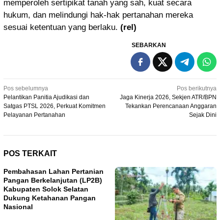
memperoleh sertipikat tanah yang sah, kuat secara
hukum, dan melindungi hak-hak pertanahan mereka
sesuai ketentuan yang berlaku.
(rel)
SEBARKAN
Navigasi
Pos sebelumnya
Pos berikutnya
Pelantikan Panitia Ajudikasi dan
Jaga Kinerja 2026, Sekjen ATR/BPN
pos
Satgas PTSL 2026, Perkuat Komitmen
Tekankan Perencanaan Anggaran
Pelayanan Pertanahan
Sejak Dini
POS TERKAIT
Pembahasan Lahan Pertanian
Pangan Berkelanjutan (LP2B)
Kabupaten Solok Selatan
Dukung Ketahanan Pangan
Nasional