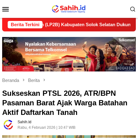
Loncat
Menu
ke
konten
Mobile
njutan (LP2B) Kabupaten Solok Selatan Dukung Ketahanan Pan
Berita Terkini
Beranda
Berita
Sukseskan PTSL 2026, ATR/BPN
Pasaman Barat Ajak Warga Batahan
Aktif Daftarkan Tanah
Sahih.id
Rabu, 4 Februari 2026 | 10:47 WIB