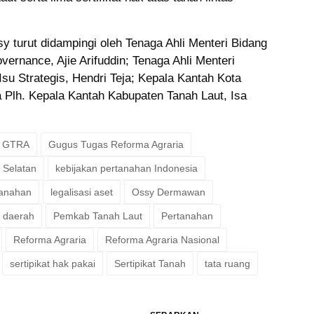
 turut didampingi oleh Tenaga Ahli Menteri Bidang
ernance, Ajie Arifuddin; Tenaga Ahli Menteri
su Strategis, Hendri Teja; Kepala Kantah Kota
 Plh. Kepala Kantah Kabupaten Tanah Laut, Isa
GTRA
Gugus Tugas Reforma Agraria
 Selatan
kebijakan pertanahan Indonesia
tanahan
legalisasi aset
Ossy Dermawan
 daerah
Pemkab Tanah Laut
Pertanahan
Reforma Agraria
Reforma Agraria Nasional
sertipikat hak pakai
Sertipikat Tanah
tata ruang