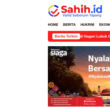
Loncat
ke
konten
HOME
BERITA
HUKRIM
EKON
rtimbangan Teknis Pertanahan di Nagari Lubuk Gadang Selatan
Berita Terkini