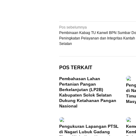
Navigasi
Pos sebelumnya
Pembinaan Kabag TU Kanwil BPN Sumbar D
pos
Peningkatan Pelayanan dan Integritas Kantah
Selatan
POS TERKAIT
Pembahasan Lahan
Pertanian Pangan
Peng
Berkelanjutan (LP2B)
di N
Kabupaten Solok Selatan
Timu
Dukung Ketahanan Pangan
Masy
Nasional
Pengukuran Lapangan PTSL
Keme
di Nagari Lubuk Gadang
Kemb