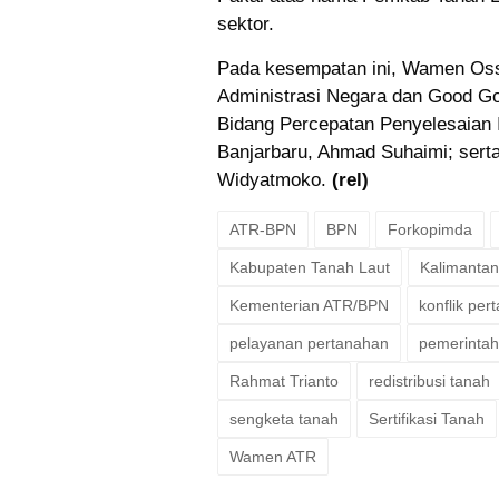
sektor.
Pada kesempatan ini, Wamen Ossy
Administrasi Negara dan Good Gov
Bidang Percepatan Penyelesaian I
Banjarbaru, Ahmad Suhaimi; serta
Widyatmoko.
(rel)
ATR-BPN
BPN
Forkopimda
Kabupaten Tanah Laut
Kalimantan
Kementerian ATR/BPN
konflik per
pelayanan pertanahan
pemerintah
Rahmat Trianto
redistribusi tanah
sengketa tanah
Sertifikasi Tanah
Wamen ATR