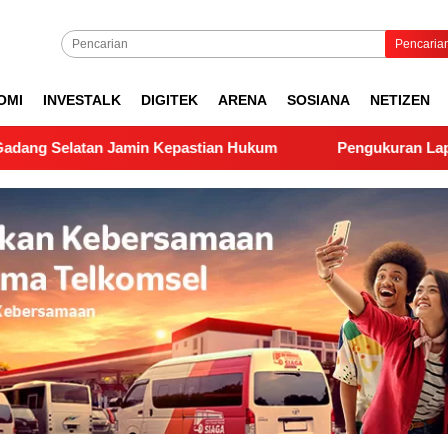
Pencaria
OMI
INVESTALK
DIGITEK
ARENA
SOSIANA
NETIZEN
 Jamin Kepastian Hukum
Pengukuran Lapangan PTSL di