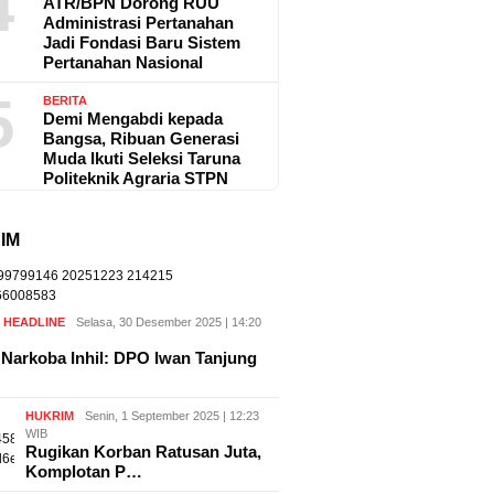
4
ATR/BPN Dorong RUU
Administrasi Pertanahan
Jadi Fondasi Baru Sistem
Pertanahan Nasional
5
BERITA
Demi Mengabdi kepada
Bangsa, Ribuan Generasi
Muda Ikuti Seleksi Taruna
Politeknik Agraria STPN
IM
,
HEADLINE
Selasa, 30 Desember 2025 | 14:20
Narkoba Inhil: DPO Iwan Tanjung
HUKRIM
Senin, 1 September 2025 | 12:23
WIB
Rugikan Korban Ratusan Juta,
Komplotan P…