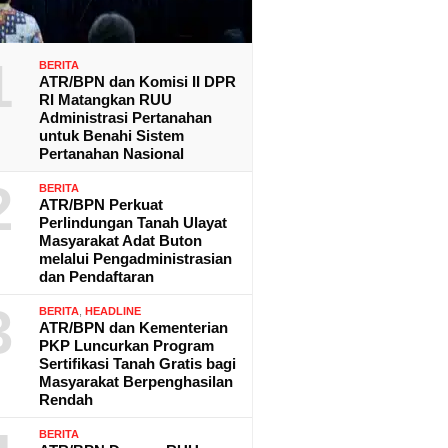
1
BERITA
ATR/BPN dan Komisi II DPR
RI Matangkan RUU
Administrasi Pertanahan
untuk Benahi Sistem
Pertanahan Nasional
2
BERITA
ATR/BPN Perkuat
Perlindungan Tanah Ulayat
Masyarakat Adat Buton
melalui Pengadministrasian
dan Pendaftaran
3
BERITA
,
HEADLINE
ATR/BPN dan Kementerian
PKP Luncurkan Program
Sertifikasi Tanah Gratis bagi
Masyarakat Berpenghasilan
Rendah
BERITA