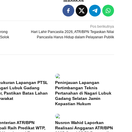
SEBARKAN
Pos berikutnya
orong
Hari Lahir Pancasila 2026, ATR/BPN Tegaskan Nilai
 Solok
Pancasila Harus Hidup dalam Pelayanan Publik
ukuran Lapangan PTSL
Peninjauan Lapangan
agari Lubuk Gadang
Pertimbangan Teknis
r, Pastikan Batas Lahan
Pertanahan di Nagari Lubuk
arakat
Gadang Selatan Jamin
Kepastian Hukum
nterian ATR/BPN
Nusron Wahid Laporkan
ali Raih Predikat WTP,
Realisasi Anggaran ATR/BPN