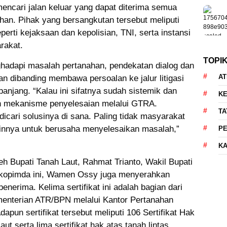
ncari jalan keluar yang dapat diterima semua
han. Pihak yang bersangkutan tersebut meliputi
rti kejaksaan dan kepolisian, TNI, serta instansi
rakat.
TOPI
adapi masalah pertanahan, pendekatan dialog dan
AT
n dibanding membawa persoalan ke jalur litigasi
anjang. “Kalau ini sifatnya sudah sistemik dan
KE
n mekanisme penyelesaian melalui GTRA.
TA
dicari solusinya di sana. Paling tidak masyarakat
pinnya untuk berusaha menyelesaikan masalah,”
P
KA
eh Bupati Tanah Laut, Rahmat Trianto, Wakil Bupati
orkopimda ini, Wamen Ossy juga menyerahkan
penerima. Kelima sertifikat ini adalah bagian dari
Kementerian ATR/BPN melalui Kantor Pertanahan
apun sertifikat tersebut meliputi 106 Sertifikat Hak
 serta lima sertifikat hak atas tanah lintas