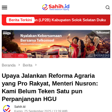
Loncat
Menu
ke
konten
Mobile
anjutan (LP2B) Kabupaten Solok Selatan Dukung Ketahanan Pa
Berita Terkini
Beranda
Berita
Upaya Jalankan Reforma Agraria
yang Pro Rakyat, Menteri Nusron:
Kami Belum Teken Satu pun
Perpanjangan HGU
Sahih.id
Kamis, 25 September 2025 | 13:39 WIB