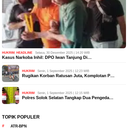
HUKRIM
,
HEADLINE
Selasa, 30 Desember 2025 | 14:20 WIB
Kasus Narkoba Inhil: DPO Iwan Tanjung Di…
HUKRIM
Senin, 1 September 2025 | 12:23 WIB
Rugikan Korban Ratusan Juta, Komplotan P…
HUKRIM
Senin, 1 September 2025 | 12:15 WIB
Polres Solok Selatan Tangkap Dua Pengeda…
TOPIK POPULER
ATR-BPN