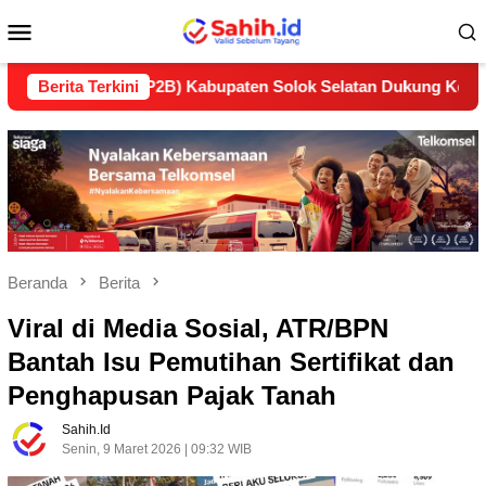
Loncat
Menu
ke
konten
Mobile
tan (LP2B) Kabupaten Solok Selatan Dukung Ketahanan Pangan
Berita Terkini
Beranda
Berita
Viral di Media Sosial, ATR/BPN
Bantah Isu Pemutihan Sertifikat dan
Penghapusan Pajak Tanah
Sahih.id
Senin, 9 Maret 2026 | 09:32 WIB