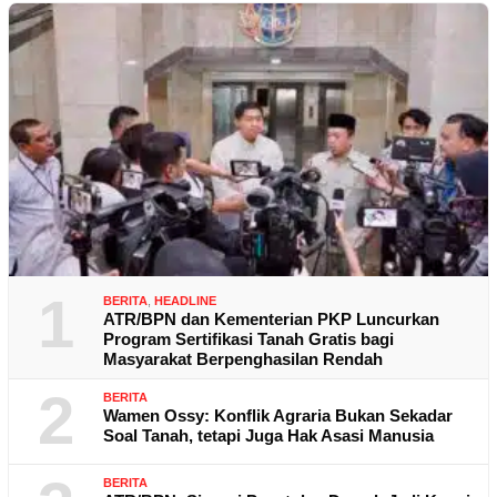
1
BERITA
,
HEADLINE
ATR/BPN dan Kementerian PKP Luncurkan
Program Sertifikasi Tanah Gratis bagi
Masyarakat Berpenghasilan Rendah
2
BERITA
Wamen Ossy: Konflik Agraria Bukan Sekadar
Soal Tanah, tetapi Juga Hak Asasi Manusia
BERITA