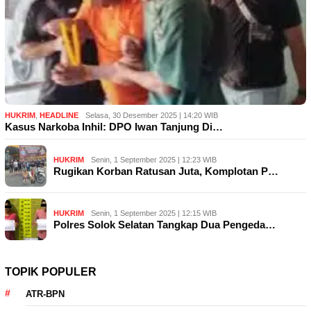
HUKRIM
,
HEADLINE
Selasa, 30 Desember 2025 | 14:20 WIB
Kasus Narkoba Inhil: DPO Iwan Tanjung Di…
HUKRIM
Senin, 1 September 2025 | 12:23 WIB
Rugikan Korban Ratusan Juta, Komplotan P…
HUKRIM
Senin, 1 September 2025 | 12:15 WIB
Polres Solok Selatan Tangkap Dua Pengeda…
TOPIK POPULER
ATR-BPN