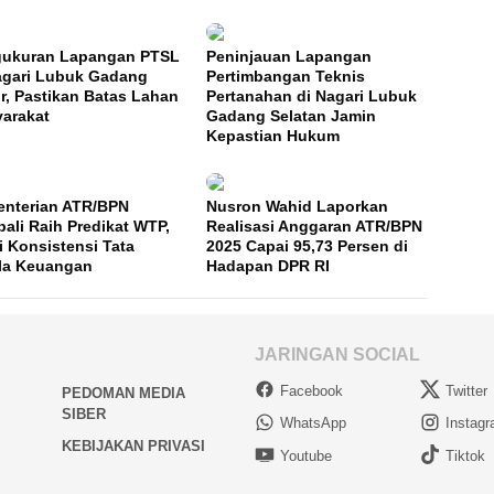
ukuran Lapangan PTSL
Peninjauan Lapangan
agari Lubuk Gadang
Pertimbangan Teknis
r, Pastikan Batas Lahan
Pertanahan di Nagari Lubuk
arakat
Gadang Selatan Jamin
Kepastian Hukum
nterian ATR/BPN
Nusron Wahid Laporkan
ali Raih Predikat WTP,
Realisasi Anggaran ATR/BPN
i Konsistensi Tata
2025 Capai 95,73 Persen di
la Keuangan
Hadapan DPR RI
JARINGAN SOCIAL
Facebook
Twitter
PEDOMAN MEDIA
SIBER
WhatsApp
Instag
KEBIJAKAN PRIVASI
Youtube
Tiktok