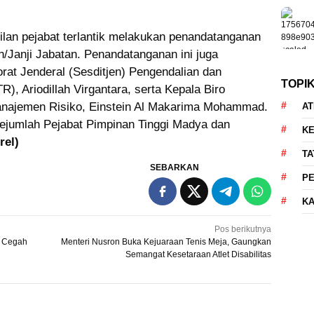
an pejabat terlantik melakukan penandatanganan
/Janji Jabatan. Penandatanganan ini juga
orat Jenderal (Sesditjen) Pengendalian dan
TOPI
, Ariodillah Virgantara, serta Kepala Biro
anajemen Risiko, Einstein Al Makarima Mohammad.
AT
 sejumlah Pejabat Pimpinan Tinggi Madya dan
KE
(rel)
TA
SEBARKAN
P
KA
Pos berikutnya
i Cegah
Menteri Nusron Buka Kejuaraan Tenis Meja, Gaungkan
Semangat Kesetaraan Atlet Disabilitas