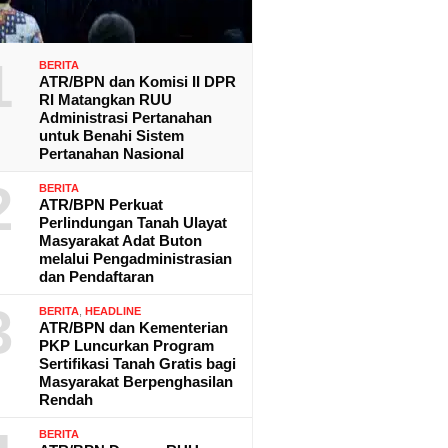
1
BERITA
ATR/BPN dan Komisi II DPR
RI Matangkan RUU
Administrasi Pertanahan
untuk Benahi Sistem
Pertanahan Nasional
2
BERITA
ATR/BPN Perkuat
Perlindungan Tanah Ulayat
Masyarakat Adat Buton
melalui Pengadministrasian
dan Pendaftaran
3
BERITA
,
HEADLINE
ATR/BPN dan Kementerian
PKP Luncurkan Program
Sertifikasi Tanah Gratis bagi
Masyarakat Berpenghasilan
Rendah
BERITA