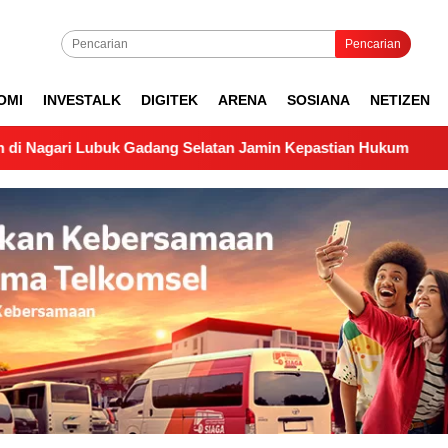
Pencarian
OMI
INVESTALK
DIGITEK
ARENA
SOSIANA
NETIZEN
k Gadang Selatan Jamin Kepastian Hukum
Pengukuran L