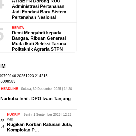
4
ATR/BPN Dorong RUU
Administrasi Pertanahan
Jadi Fondasi Baru Sistem
Pertanahan Nasional
5
BERITA
Demi Mengabdi kepada
Bangsa, Ribuan Generasi
Muda Ikuti Seleksi Taruna
Politeknik Agraria STPN
IM
,
HEADLINE
Selasa, 30 Desember 2025 | 14:20
Narkoba Inhil: DPO Iwan Tanjung
HUKRIM
Senin, 1 September 2025 | 12:23
WIB
Rugikan Korban Ratusan Juta,
Komplotan P…