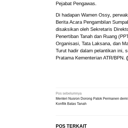
Pejabat Pengawas.
Di hadapan Wamen Ossy, perwakil
Berita Acara Pengambilan Sumpah
disaksikan oleh Sekretaris Direkt
Penertiban Tanah dan Ruang (PPTR)
Organisasi, Tata Laksana, dan M
Turut hadir dalam pelantikan ini,
Pratama Kementerian ATR/BPN.
Navigasi
Pos sebelumnya
Menteri Nusron Dorong Patok Permanen dem
pos
Konflik Batas Tanah
POS TERKAIT