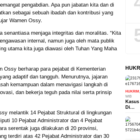
emangat pengabdian. Apa pun jabatan kita dan di
iatkan sebagai sebuah ibadah dan kontribusi yang
” ujar Wamen Ossy.
 senantiasa menjaga integritas dan moralitas. “Kita
pengawasan internal, namun juga oleh mata publik
ling utama kita juga diawasi oleh Tuhan Yang Maha
HUKR
n Ossy berharap para pejabat di Kementerian
ang adaptif dan tangguh. Menurutnya, jajaran
gasah kemampuan dalam menavigasi langkah di
ovasi, dan bekerja teguh pada nilai serta prinsip
HUKRIM
WIB
Kasus 
Di…
y melantik 14 Pejabat Struktural di lingkungan
uti 10 Pejabat Administrator dan 4 Pejabat
ara serentak juga dilakukan di 20 provinsi,
ang terdiri atas 42 Pejabat Administrator dan 30