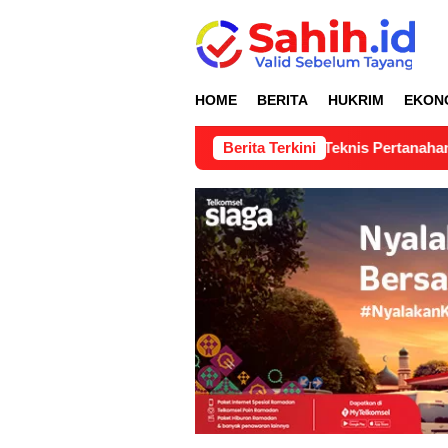
Loncat
ke
konten
HOME
BERITA
HUKRIM
EKON
uan Lapangan Pertimbangan Teknis Pertanahan di Nagari Lubu
Berita Terkini