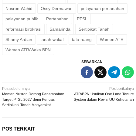
Nusron Wahid
Ossy Dermawan
pelayanan pertanahan
pelayanan publik
Pertanahan
PTSL
reformasi birokrasi
Samarinda
Sertipikat Tanah
Shamy Ardian
tanah wakaf
tata ruang
Wamen ATR
Wamen ATR/Waka BPN
SEBARKAN
Navigasi
Pos sebelumnya
Pos berikutnya
Menteri Nusron Dorong Penambahan
ATR/BPN Usulkan One Land Tenure
pos
Target PTSL 2027 demi Perluas
System dalam Revisi UU Kehutanan
Sertipikasi Tanah Masyarakat
POS TERKAIT