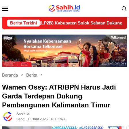
Loncat
Menu
ke
konten
Mobile
jutan (LP2B) Kabupaten Solok Selatan Dukung Ketahanan Pang
Berita Terkini
Beranda
Berita
Wamen Ossy: ATR/BPN Harus Jadi
Garda Terdepan Dukung
Pembangunan Kalimantan Timur
Sahih.id
Sabtu, 13 Juni 2026 | 10:03 WIB