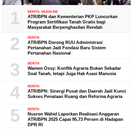
1
BERITA
,
HEADLINE
ATR/BPN dan Kementerian PKP Luncurkan
Program Sertifikasi Tanah Gratis bagi
Masyarakat Berpenghasilan Rendah
2
BERITA
ATR/BPN Dorong RUU Administrasi
Pertanahan Jadi Fondasi Baru Sistem
Pertanahan Nasional
3
BERITA
Wamen Ossy: Konflik Agraria Bukan Sekadar
Soal Tanah, tetapi Juga Hak Asasi Manusia
4
BERITA
ATR/BPN: Sinergi Pusat dan Daerah Jadi Kunci
Sukses Penataan Ruang dan Reforma Agraria
5
BERITA
Nusron Wahid Laporkan Realisasi Anggaran
ATR/BPN 2025 Capai 95,73 Persen di Hadapan
DPR RI