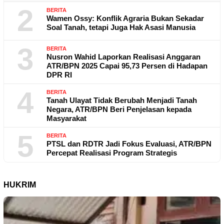
2
BERITA
Wamen Ossy: Konflik Agraria Bukan Sekadar
Soal Tanah, tetapi Juga Hak Asasi Manusia
3
BERITA
Nusron Wahid Laporkan Realisasi Anggaran
ATR/BPN 2025 Capai 95,73 Persen di Hadapan
DPR RI
4
BERITA
Tanah Ulayat Tidak Berubah Menjadi Tanah
Negara, ATR/BPN Beri Penjelasan kepada
Masyarakat
5
BERITA
PTSL dan RDTR Jadi Fokus Evaluasi, ATR/BPN
Percepat Realisasi Program Strategis
HUKRIM