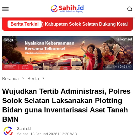
Loncat
Menu
ke
konten
Mobile
LP2B) Kabupaten Solok Selatan Dukung Ketahanan Pangan Nasi
Berita Terkini
Beranda
Berita
Wujudkan Tertib Administrasi, Polres
Solok Selatan Laksanakan Plotting
Bidan guna Inventarisasi Aset Tanah
BMN
Sahih.id
Selasa, 13 Januari 2026 | 12:20 WIB