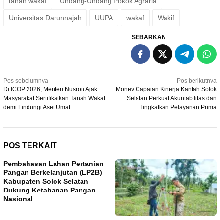
tanah wakaf
Undang-Undang Pokok Agraria
Universitas Darunnajah
UUPA
wakaf
Wakif
SEBARKAN
Navigasi
Pos sebelumnya
Pos berikutnya
Di ICOP 2026, Menteri Nusron Ajak
Monev Capaian Kinerja Kantah Solok
pos
Masyarakat Sertifikatkan Tanah Wakaf
Selatan Perkuat Akuntabilitas dan
demi Lindungi Aset Umat
Tingkatkan Pelayanan Prima
POS TERKAIT
Pembahasan Lahan Pertanian
Pangan Berkelanjutan (LP2B)
Kabupaten Solok Selatan
Dukung Ketahanan Pangan
Nasional