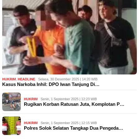
HUKRIM
,
HEADLINE
Selasa, 30 Desember 2025 | 14:20 WIB
Kasus Narkoba Inhil: DPO Iwan Tanjung Di…
HUKRIM
Senin, 1 September 2025 | 12:23 WIB
Rugikan Korban Ratusan Juta, Komplotan P…
HUKRIM
Senin, 1 September 2025 | 12:15 WIB
Polres Solok Selatan Tangkap Dua Pengeda…