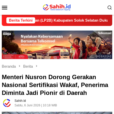
Loncat
Menu
ke
konten
Mobile
anjutan (LP2B) Kabupaten Solok Selatan Dukung Ketahanan Pa
Berita Terkini
Beranda
Berita
Menteri Nusron Dorong Gerakan
Nasional Sertifikasi Wakaf, Penerima
Diminta Jadi Pionir di Daerah
Sahih.id
Sabtu, 6 Juni 2026 | 10:18 WIB