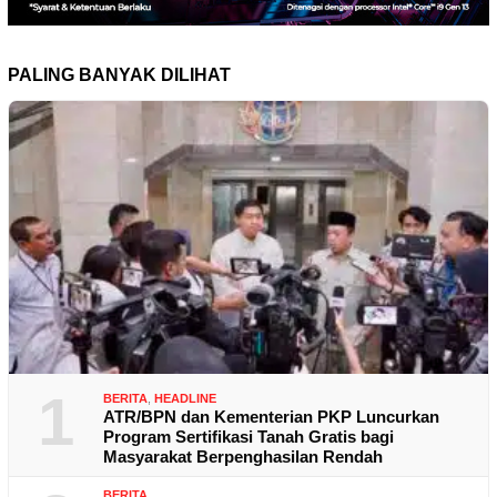
PALING BANYAK DILIHAT
1
BERITA
,
HEADLINE
ATR/BPN dan Kementerian PKP Luncurkan
Program Sertifikasi Tanah Gratis bagi
Masyarakat Berpenghasilan Rendah
BERITA