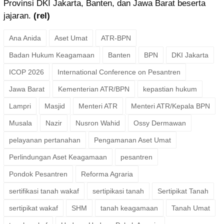
Provinsi DKI Jakarta, Banten, dan Jawa Barat beserta
jajaran.
(rel)
Ana Anida
Aset Umat
ATR-BPN
Badan Hukum Keagamaan
Banten
BPN
DKI Jakarta
ICOP 2026
International Conference on Pesantren
Jawa Barat
Kementerian ATR/BPN
kepastian hukum
Lampri
Masjid
Menteri ATR
Menteri ATR/Kepala BPN
Musala
Nazir
Nusron Wahid
Ossy Dermawan
pelayanan pertanahan
Pengamanan Aset Umat
Perlindungan Aset Keagamaan
pesantren
Pondok Pesantren
Reforma Agraria
sertifikasi tanah wakaf
sertipikasi tanah
Sertipikat Tanah
sertipikat wakaf
SHM
tanah keagamaan
Tanah Umat