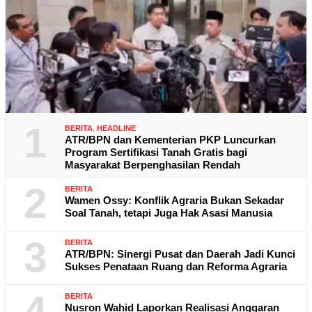
1
BERITA
,
HEADLINE
ATR/BPN dan Kementerian PKP Luncurkan
Program Sertifikasi Tanah Gratis bagi
Masyarakat Berpenghasilan Rendah
2
BERITA
Wamen Ossy: Konflik Agraria Bukan Sekadar
Soal Tanah, tetapi Juga Hak Asasi Manusia
3
BERITA
ATR/BPN: Sinergi Pusat dan Daerah Jadi Kunci
Sukses Penataan Ruang dan Reforma Agraria
4
BERITA
Nusron Wahid Laporkan Realisasi Anggaran