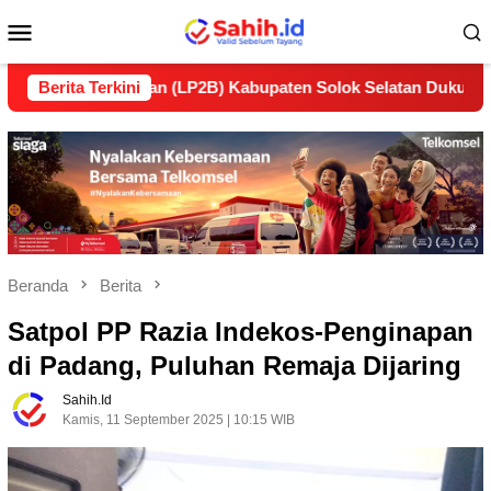
Loncat
Menu
ke
konten
Mobile
lanjutan (LP2B) Kabupaten Solok Selatan Dukung Ketahanan P
Berita Terkini
Beranda
Berita
Satpol PP Razia Indekos-Penginapan
di Padang, Puluhan Remaja Dijaring
Sahih.id
Kamis, 11 September 2025 | 10:15 WIB