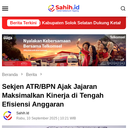
Loncat
Menu
ke
konten
Mobile
 (LP2B) Kabupaten Solok Selatan Dukung Ketahanan Pangan Na
Berita Terkini
Beranda
Berita
Sekjen ATR/BPN Ajak Jajaran
Maksimalkan Kinerja di Tengah
Efisiensi Anggaran
Sahih.id
Rabu, 10 September 2025 | 10:21 WIB