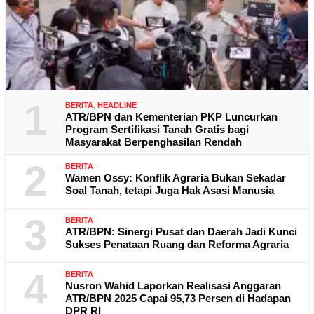
1
BERITA
,
HEADLINE
ATR/BPN dan Kementerian PKP Luncurkan
Program Sertifikasi Tanah Gratis bagi
Masyarakat Berpenghasilan Rendah
2
BERITA
Wamen Ossy: Konflik Agraria Bukan Sekadar
Soal Tanah, tetapi Juga Hak Asasi Manusia
3
BERITA
ATR/BPN: Sinergi Pusat dan Daerah Jadi Kunci
Sukses Penataan Ruang dan Reforma Agraria
4
BERITA
Nusron Wahid Laporkan Realisasi Anggaran
ATR/BPN 2025 Capai 95,73 Persen di Hadapan
DPR RI