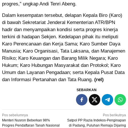
progres,” ungkap Andi Tenri Abeng.
Dalam kesempatan tersebut, delapan Kepala Biro (Karo)
di bawah Sekretariat Jenderal Kementerian ATR/BPN
hadir dan menyampaikan kondisi serta progres kinerja
terkini di hadapan Sekjen. Kedelapan pihak itu meliputi
Karo Perencanaan dan Kerja Sama; Karo Sumber Daya
Manusia; Karo Organisasi, Tata Laksana, dan Manajemen
Risiko; Karo Keuangan dan Barang Milik Negara; Karo
Hukum; Karo Hubungan Masyarakat dan Protokol; Karo
Umum dan Layanan Pengadaan; serta Kepala Pusat Data
dan Informasi Pertanahan dan Tata Ruang.
(rel)
SEBARKAN
Navigasi
Pos sebelumnya
Pos berikutnya
Menteri Nusron Beberkan 98%
Satpol PP Razia Indekos-Penginapan
pos
Progres Pendaftaran Tanah Nasional
di Padang, Puluhan Remaja Dijaring