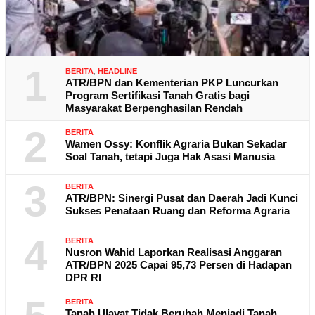
1
BERITA
,
HEADLINE
ATR/BPN dan Kementerian PKP Luncurkan
Program Sertifikasi Tanah Gratis bagi
Masyarakat Berpenghasilan Rendah
2
BERITA
Wamen Ossy: Konflik Agraria Bukan Sekadar
Soal Tanah, tetapi Juga Hak Asasi Manusia
3
BERITA
ATR/BPN: Sinergi Pusat dan Daerah Jadi Kunci
Sukses Penataan Ruang dan Reforma Agraria
4
BERITA
Nusron Wahid Laporkan Realisasi Anggaran
ATR/BPN 2025 Capai 95,73 Persen di Hadapan
DPR RI
BERITA
Tanah Ulayat Tidak Berubah Menjadi Tanah