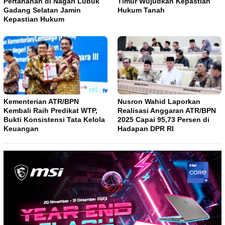
Pertanahan di Nagari Lubuk
Timur Wujudkan Kepastian
Gadang Selatan Jamin
Hukum Tanah
Kepastian Hukum
Kementerian ATR/BPN
Nusron Wahid Laporkan
Kembali Raih Predikat WTP,
Realisasi Anggaran ATR/BPN
Bukti Konsistensi Tata Kelola
2025 Capai 95,73 Persen di
Keuangan
Hadapan DPR RI