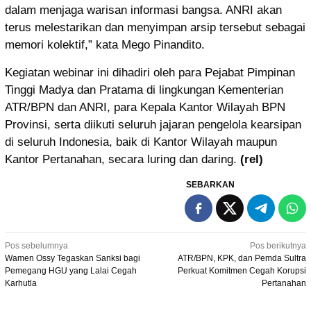
dalam menjaga warisan informasi bangsa. ANRI akan
terus melestarikan dan menyimpan arsip tersebut sebagai
memori kolektif,” kata Mego Pinandito.
Kegiatan webinar ini dihadiri oleh para Pejabat Pimpinan
Tinggi Madya dan Pratama di lingkungan Kementerian
ATR/BPN dan ANRI, para Kepala Kantor Wilayah BPN
Provinsi, serta diikuti seluruh jajaran pengelola kearsipan
di seluruh Indonesia, baik di Kantor Wilayah maupun
Kantor Pertanahan, secara luring dan daring.
(rel)
SEBARKAN
Navigasi
Pos sebelumnya
Pos berikutnya
Wamen Ossy Tegaskan Sanksi bagi
ATR/BPN, KPK, dan Pemda Sultra
pos
Pemegang HGU yang Lalai Cegah
Perkuat Komitmen Cegah Korupsi
Karhutla
Pertanahan