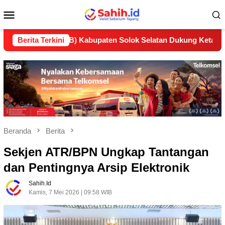
Loncat
Menu
ke
konten
Mobile
n (LP2B) Kabupaten Solok Selatan Dukung Ketahanan Pangan N
Berita Terkini
Beranda
Berita
Sekjen ATR/BPN Ungkap Tantangan
dan Pentingnya Arsip Elektronik
Sahih.id
Kamis, 7 Mei 2026 | 09:58 WIB