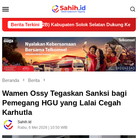
Loncat
Menu
ke
konten
Mobile
an (LP2B) Kabupaten Solok Selatan Dukung Ketahanan Pangan 
Berita Terkini
Beranda
Berita
Wamen Ossy Tegaskan Sanksi bagi
Pemegang HGU yang Lalai Cegah
Karhutla
Sahih.id
Rabu, 6 Mei 2026 | 10:50 WIB