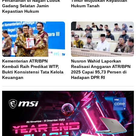
Pertanahan di Nagari Lubuk
Timur Wujudkan Kepastian
Gadang Selatan Jamin
Hukum Tanah
Kepastian Hukum
Kementerian ATR/BPN
Nusron Wahid Laporkan
Kembali Raih Predikat WTP,
Realisasi Anggaran ATR/BPN
Bukti Konsistensi Tata Kelola
2025 Capai 95,73 Persen di
Keuangan
Hadapan DPR RI