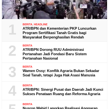
1
BERITA
,
HEADLINE
ATR/BPN dan Kementerian PKP Luncurkan
Program Sertifikasi Tanah Gratis bagi
Masyarakat Berpenghasilan Rendah
2
BERITA
ATR/BPN Dorong RUU Administrasi
Pertanahan Jadi Fondasi Baru Sistem
Pertanahan Nasional
3
BERITA
Wamen Ossy: Konflik Agraria Bukan Sekadar
Soal Tanah, tetapi Juga Hak Asasi Manusia
4
BERITA
ATR/BPN: Sinergi Pusat dan Daerah Jadi Kunci
Sukses Penataan Ruang dan Reforma Agraria
BERITA
Nusron Wahid Laporkan Realisasi Anggaran