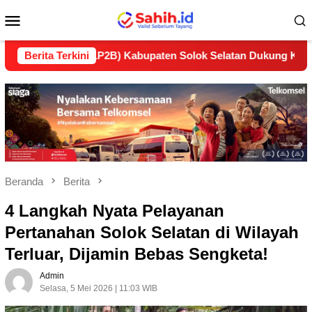
Loncat
Menu
ke
konten
Mobile
tan (LP2B) Kabupaten Solok Selatan Dukung Ketahanan Pangan
Berita Terkini
Beranda
Berita
4 Langkah Nyata Pelayanan
Pertanahan Solok Selatan di Wilayah
Terluar, Dijamin Bebas Sengketa!
Admin
Selasa, 5 Mei 2026 | 11:03 WIB