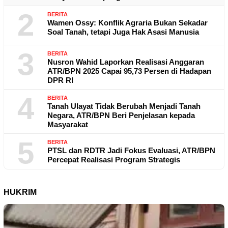
2
BERITA
Wamen Ossy: Konflik Agraria Bukan Sekadar
Soal Tanah, tetapi Juga Hak Asasi Manusia
3
BERITA
Nusron Wahid Laporkan Realisasi Anggaran
ATR/BPN 2025 Capai 95,73 Persen di Hadapan
DPR RI
4
BERITA
Tanah Ulayat Tidak Berubah Menjadi Tanah
Negara, ATR/BPN Beri Penjelasan kepada
Masyarakat
5
BERITA
PTSL dan RDTR Jadi Fokus Evaluasi, ATR/BPN
Percepat Realisasi Program Strategis
HUKRIM