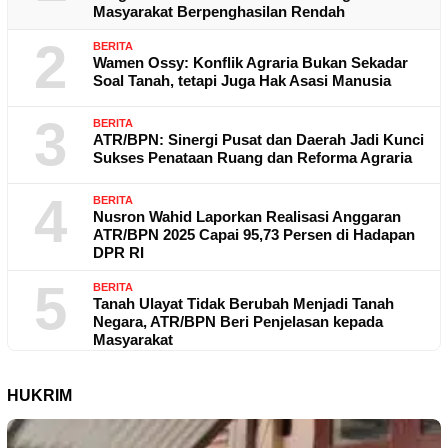
Masyarakat Berpenghasilan Rendah
2
BERITA
Wamen Ossy: Konflik Agraria Bukan Sekadar
Soal Tanah, tetapi Juga Hak Asasi Manusia
3
BERITA
ATR/BPN: Sinergi Pusat dan Daerah Jadi Kunci
Sukses Penataan Ruang dan Reforma Agraria
4
BERITA
Nusron Wahid Laporkan Realisasi Anggaran
ATR/BPN 2025 Capai 95,73 Persen di Hadapan
DPR RI
5
BERITA
Tanah Ulayat Tidak Berubah Menjadi Tanah
Negara, ATR/BPN Beri Penjelasan kepada
Masyarakat
HUKRIM