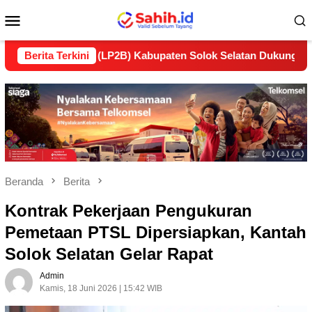
Loncat
Menu
ke
konten
Mobile
utan (LP2B) Kabupaten Solok Selatan Dukung Ketahanan Panga
Berita Terkini
Beranda
Berita
Kontrak Pekerjaan Pengukuran
Pemetaan PTSL Dipersiapkan, Kantah
Solok Selatan Gelar Rapat
Admin
Kamis, 18 Juni 2026 | 15:42 WIB