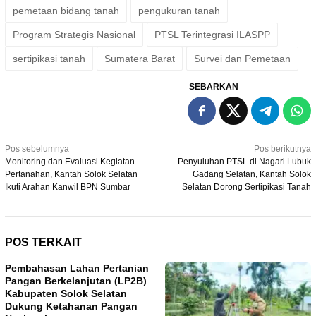
pemetaan bidang tanah
pengukuran tanah
Program Strategis Nasional
PTSL Terintegrasi ILASPP
sertipikasi tanah
Sumatera Barat
Survei dan Pemetaan
SEBARKAN
Navigasi
Pos sebelumnya
Pos berikutnya
Monitoring dan Evaluasi Kegiatan
Penyuluhan PTSL di Nagari Lubuk
pos
Pertanahan, Kantah Solok Selatan
Gadang Selatan, Kantah Solok
Ikuti Arahan Kanwil BPN Sumbar
Selatan Dorong Sertipikasi Tanah
POS TERKAIT
Pembahasan Lahan Pertanian
Pangan Berkelanjutan (LP2B)
Kabupaten Solok Selatan
Dukung Ketahanan Pangan