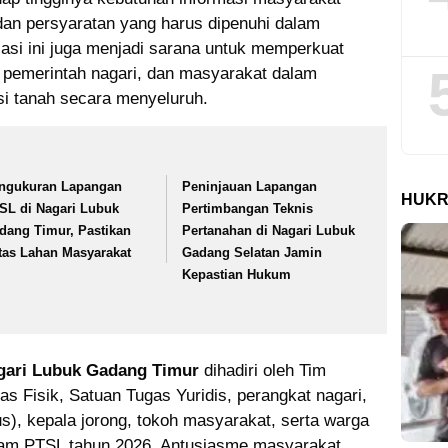
 dan persyaratan yang harus dipenuhi dalam
asi ini juga menjadi sarana untuk memperkuat
, pemerintah nagari, dan masyarakat dalam
i tanah secara menyeluruh.
ngukuran Lapangan
Peninjauan Lapangan
HUKR
SL di Nagari Lubuk
Pertimbangan Teknis
dang Timur, Pastikan
Pertanahan di Nagari Lubuk
tas Lahan Masyarakat
Gadang Selatan Jamin
Kepastian Hukum
agari Lubuk Gadang Timur
dihadiri oleh Tim
s Fisik, Satuan Tugas Yuridis, perangkat nagari,
, kepala jorong, tokoh masyarakat, serta warga
ram PTSL tahun 2026. Antusiasme masyarakat