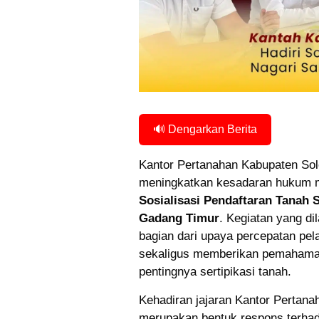
🔊 Dengarkan Berita
Kantor Pertanahan Kabupaten So
meningkatkan kesadaran hukum ma
Sosialisasi Pendaftaran Tanah 
Gadang Timur
. Kegiatan yang d
bagian dari upaya percepatan pe
sekaligus memberikan pemahama
pentingnya sertipikasi tanah.
Kehadiran jajaran Kantor Pertana
merupakan bentuk respons terhad