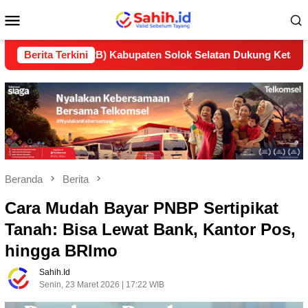
Loncat
Menu
ke
konten
Mobile
an (LP2B) Kabupaten Solok Selatan Dukung Ketahanan Pangan 
Berita Terkini
Beranda
Berita
Cara Mudah Bayar PNBP Sertipikat
Tanah: Bisa Lewat Bank, Kantor Pos,
hingga BRImo
Sahih.id
Senin, 23 Maret 2026 | 17:22 WIB