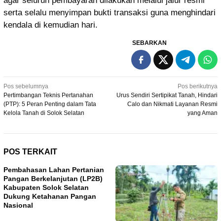
agar seluruh pembayaran dilakukan melalui jalur resmi
serta selalu menyimpan bukti transaksi guna menghindari
kendala di kemudian hari.
SEBARKAN
Navigasi
Pos sebelumnya
Pos berikutnya
Pertimbangan Teknis Pertanahan
Urus Sendiri Sertipikat Tanah, Hindari
pos
(PTP): 5 Peran Penting dalam Tata
Calo dan Nikmati Layanan Resmi
Kelola Tanah di Solok Selatan
yang Aman
POS TERKAIT
Pembahasan Lahan Pertanian
Pangan Berkelanjutan (LP2B)
Kabupaten Solok Selatan
Dukung Ketahanan Pangan
Nasional