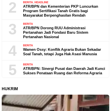
2
BERITA
,
HEADLINE
ATR/BPN dan Kementerian PKP Luncurkan
Program Sertifikasi Tanah Gratis bagi
Masyarakat Berpenghasilan Rendah
3
BERITA
ATR/BPN Dorong RUU Administrasi
Pertanahan Jadi Fondasi Baru Sistem
Pertanahan Nasional
4
BERITA
Wamen Ossy: Konflik Agraria Bukan Sekadar
Soal Tanah, tetapi Juga Hak Asasi Manusia
5
BERITA
ATR/BPN: Sinergi Pusat dan Daerah Jadi Kunci
Sukses Penataan Ruang dan Reforma Agraria
HUKRIM