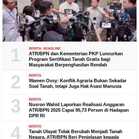
1
BERITA
,
HEADLINE
ATR/BPN dan Kementerian PKP Luncurkan
Program Sertifikasi Tanah Gratis bagi
Masyarakat Berpenghasilan Rendah
2
BERITA
Wamen Ossy: Konflik Agraria Bukan Sekadar
Soal Tanah, tetapi Juga Hak Asasi Manusia
3
BERITA
Nusron Wahid Laporkan Realisasi Anggaran
ATR/BPN 2025 Capai 95,73 Persen di Hadapan
DPR RI
4
BERITA
Tanah Ulayat Tidak Berubah Menjadi Tanah
Negara, ATR/BPN Beri Penjelasan kepada