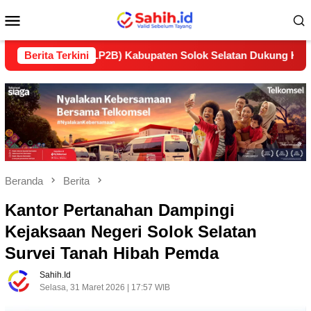
Loncat
Menu
ke
konten
Mobile
utan (LP2B) Kabupaten Solok Selatan Dukung Ketahanan Panga
Berita Terkini
Beranda
Berita
Kantor Pertanahan Dampingi
Kejaksaan Negeri Solok Selatan
Survei Tanah Hibah Pemda
Sahih.id
Selasa, 31 Maret 2026 | 17:57 WIB